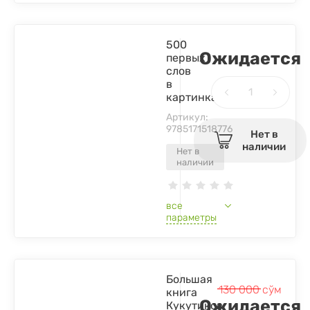
500
Ожидается
первых
слов
в
картинках
Артикул:
9785171518776
Нет в
наличии
Нет в
наличии
все
параметры
Большая
130 000
сўм
книга
Ожидается
Кукутиков