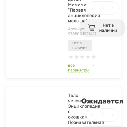
Мимимишки
"Первая
энциклопедия
малыша"
Нет в
Артикул:
наличии
9785001921417
Нет в
наличии
все
параметры
Тело
Ожидается
человека.
Энциклопедия
с
окошками.
Познавательная