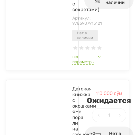
наличии
с
секретами)
Артикул:
9785907915121
Нет в
наличии
все
параметры
Детская
110 000
сўм
книжка
Ожидается
с
окошками
«Не
пора
ли
на
Нет в
горшок?»