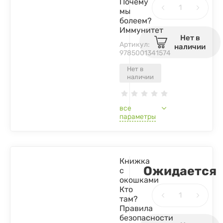
Почему
мы
болеем?
Иммунитет
Нет в
Артикул:
наличии
9785001341574
Нет в
наличии
все
параметры
Книжка
Ожидается
с
окошками
Кто
там?
Правила
безопасности