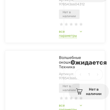
Артикул:
9785436604312
Нет в
наличии
все
параметры
Волшебные
Ожидается
окошки.
Техника
Артикул:
9785436605135
Нет в
Нет в
наличии
наличии
все
параметры