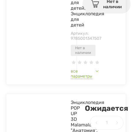
Нет в
для
наличии
детей.
Энциклопедия
для
детей
Артикул:
9785001347507
Нет в
наличии
все
параметры
Энциклопедия
Ожидается
POP
UP
3D
Malamalama
"Анатомия".