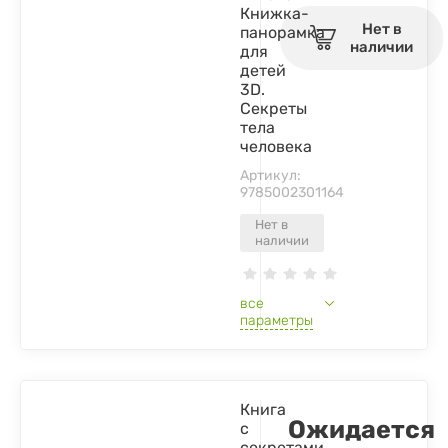
Книжка-
Нет в
панорамка
наличии
для
детей
3D.
Секреты
тела
человека
Артикул:
9785002301164
Нет в
наличии
все
параметры
Книга
Ожидается
с
секретами.