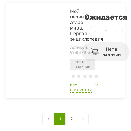
Мой
Ожидается
первый
атлас
мира.
Первая
энциклопедия
Артикул:
Нет в
9785171037475
наличии
Нет в
наличии
все
параметры
1
2