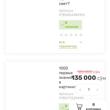
свет?
Артикул:
9785604384961
В
наличии
все
параметры
1000
120 000
сўм
первых
135 000
знаний
сўм
в
картинках
Артикул:
9785171225490
В
В
корзину
наличии