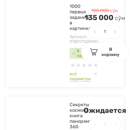
1000
120 000
сўм
первых
135 000
заданий
сўм
в
картинках
Артикул:
9785171228361
В
В
корзину
наличии
все
параметры
Секреты
Ожидается
космоса
книга
панорама
360