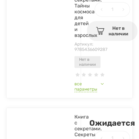
Тайны
космоса
для
детей
Нет в
и
наличии
взрослых
Артикул:
9785436609287
Нет в
наличии
все
параметры
Книга
Ожидается
с
секретами.
Секреты