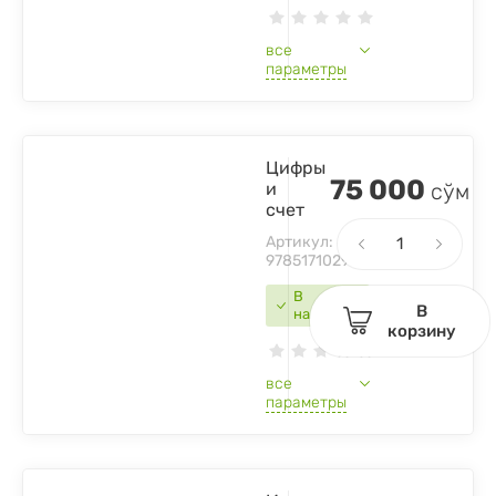
все
параметры
Цифры
75 000
и
сўм
счет
Артикул:
9785171029845
В
В
наличии
корзину
все
параметры