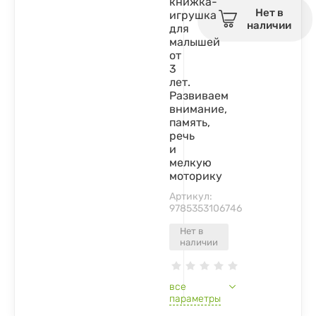
книжка-
Нет в
игрушка
наличии
для
малышей
от
3
лет.
Развиваем
внимание,
память,
речь
и
мелкую
моторику
Артикул:
9785353106746
Нет в
наличии
все
параметры