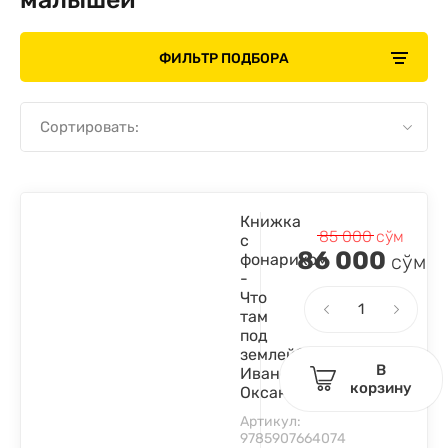
ФИЛЬТР ПОДБОРА
Сортировать:
Книжка
85 000
сўм
с
86 000
фонариком
сўм
-
Что
там
под
землей?
В
Иванова
корзину
Оксана
Артикул:
9785907664074