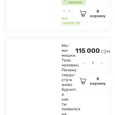
наличии
В
корзину
все
параметры
Ми-
115 000
ми-
сўм
мишки.
Тело
человека.
Почему
сердце
В
стучит,
корзину
живот
бурчит,
и
как
ты
появился
на