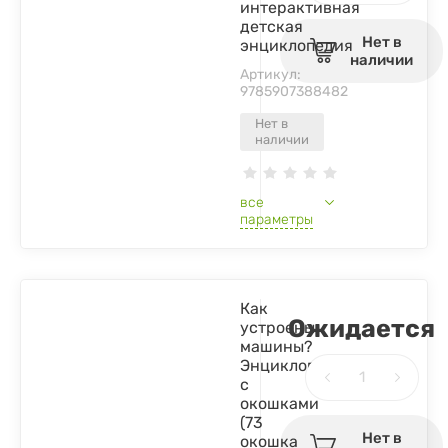
интерактивная
детская
Нет в
энциклопедия
наличии
Артикул:
9785907388482
Нет в
наличии
все
параметры
Как
Ожидается
устроены
машины?
Энциклопедия
с
окошками
(73
Нет в
окошка