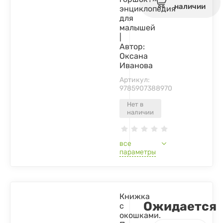
наличии
энциклопедия
для
малышей
|
Автор:
Оксана
Иванова
Артикул:
9785907388970
Нет в
наличии
все
параметры
Книжка
Ожидается
с
окошками.