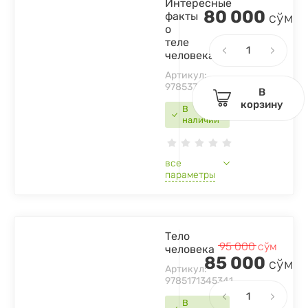
Интересные
80 000
факты
сўм
о
теле
человека
Артикул:
9785378306572
В
корзину
В
наличии
все
параметры
Тело
95 000
сўм
человека
85 000
сўм
Артикул:
9785171345341
В