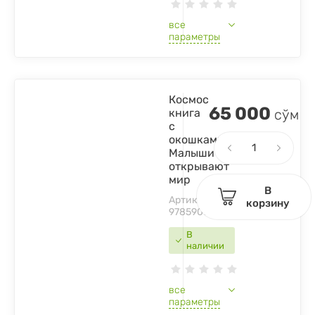
все
параметры
Космос
65 000
книга
сўм
с
окошками.
Малыши
открывают
мир
В
Артикул:
корзину
9785907388345
В
наличии
все
параметры