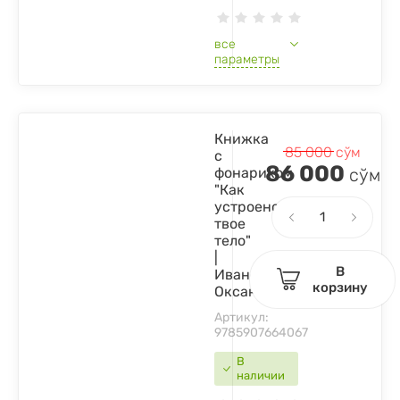
все
параметры
Книжка
85 000
сўм
с
86 000
фонариком
сўм
"Как
устроено
твое
тело"
|
В
Иванова
корзину
Оксана
Артикул:
9785907664067
В
наличии