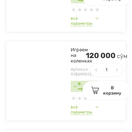
все
параметры
Играем
120 000
на
сўм
коленках
Артикул:
9785995137474
В
В
наличии
корзину
все
параметры