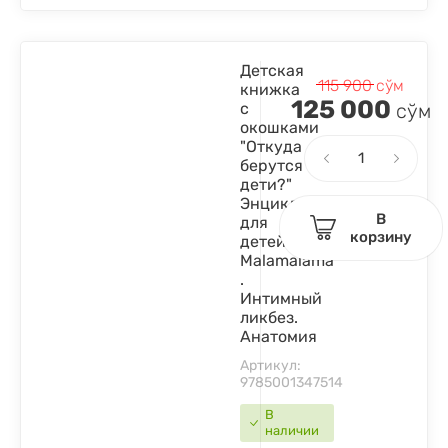
Детская
115 900
сўм
книжка
125 000
с
сўм
окошками
"Откуда
берутся
дети?"
Энциклопедия
В
для
корзину
детей
Malamalama
.
Интимный
ликбез.
Анатомия
Артикул:
9785001347514
В
наличии