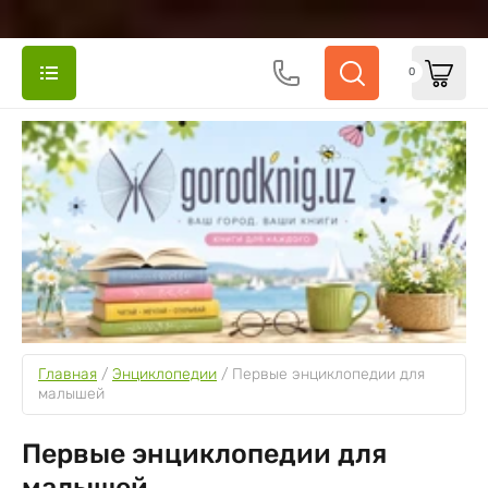
0
Главная
 / 
Энциклопедии
 / 
Первые энциклопедии для 
малышей
Первые энциклопедии для
малышей