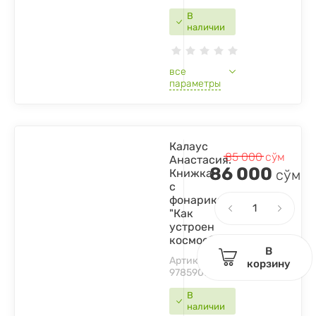
В
наличии
все
параметры
Калаус
85 000
сўм
Анастасия.
86 000
Книжка
сўм
с
фонариком
"Как
устроен
космос?"
В
Артикул:
корзину
9785907664333
В
наличии