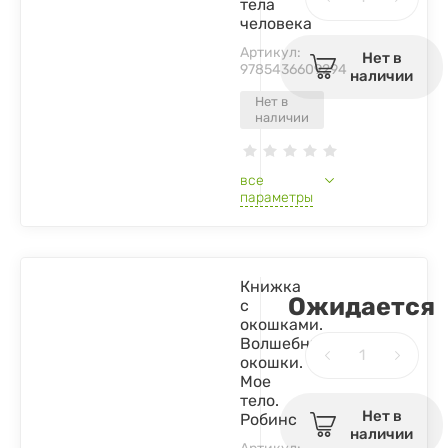
тела
человека
Артикул:
Нет в
9785436609294
наличии
Нет в
наличии
все
параметры
Книжка
Ожидается
с
окошками.
Волшебные
окошки.
Мое
тело.
Нет в
Робинс
наличии