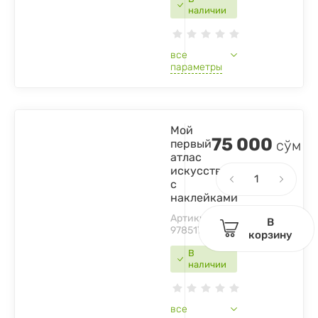
наличии
все
параметры
Мой
75 000
первый
сўм
атлас
искусства
с
наклейками
Артикул:
В
9785171384838
корзину
В
наличии
все