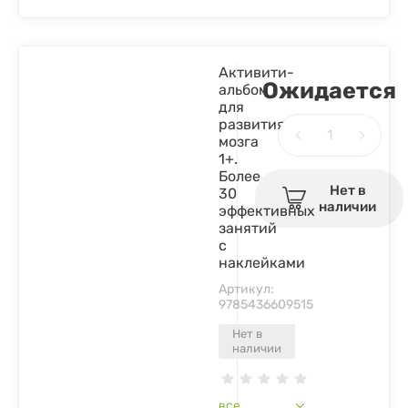
Активити-
Ожидается
альбом
для
развития
мозга
1+.
Более
Нет в
30
наличии
эффективных
занятий
с
наклейками
Артикул:
9785436609515
Нет в
наличии
все