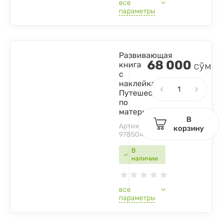
все
параметры
Развивающая
68 000
книга
сўм
с
наклейками.
Путешествие
по
материкам
В
Артикул:
корзину
9785041608446
В
наличии
все
параметры