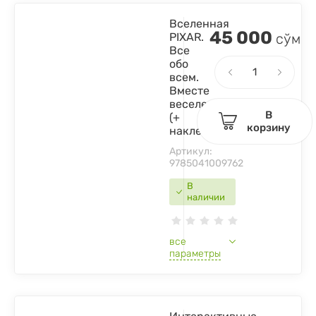
Вселенная
45 000
PIXAR.
сўм
Все
обо
всем.
Вместе
веселее!
В
(+
корзину
наклейки)
Артикул:
9785041009762
В
наличии
все
параметры