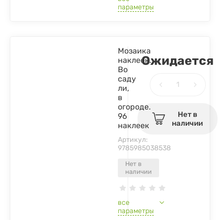
параметры
Мозаика
Ожидается
наклеек.
Во
саду
ли,
в
огороде.
Нет в
96
наличии
наклеек
Артикул:
9785985038538
Нет в
наличии
все
параметры