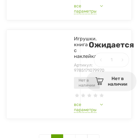
все
параметры
Игрушки.
Ожидается
книга
с
наклейками
Артикул:
9785171079970
Нет в
Нет в
наличии
наличии
все
параметры