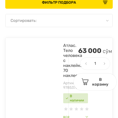
ФИЛЬТР ПОДБОРА
Сортировать:
Атлас.
63 000
Тело
сўм
человека
с
наклейками.
70
наклеек
В
Артикул:
корзину
9785378339990
В
наличии
все