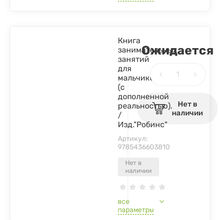
Книга
Ожидается
занимательных
занятий
для
мальчиков
(с
дополненной
Нет в
реальностью).
наличии
/
Изд."Робинс"
Артикул:
9785436603810
Нет в
наличии
все
параметры