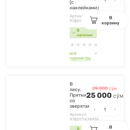
(с
наклейками)
Артикул:
В
9785171445751
корзину
В
наличии
все
параметры
В
29 000
сўм
лесу.
25 000
Прятки
сўм
со
зверятами
Артикул:
9785171474935
В
В