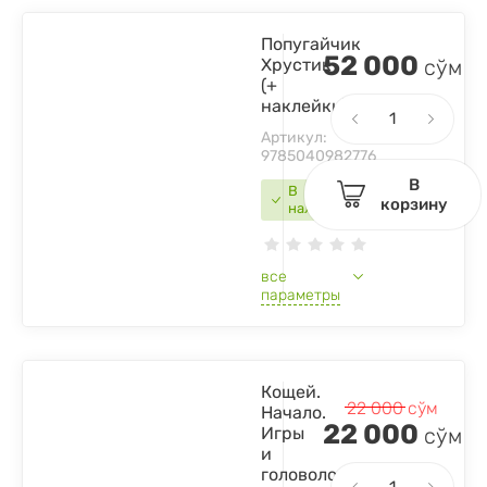
Попугайчик
52 000
Хрустик
сўм
(+
наклейки)
Артикул:
9785040982776
В
В
корзину
наличии
все
параметры
Кощей.
22 000
сўм
Начало.
22 000
Игры
сўм
и
головоломки