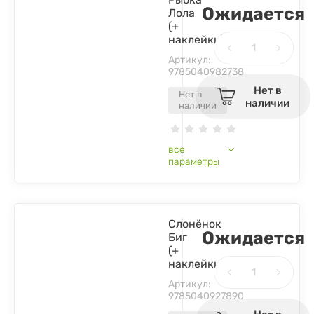
Ожидается
Лола
(+
наклейки)
Артикул:
9785040982738
Нет в
Нет в
наличии
наличии
все
параметры
Слонёнок
Ожидается
Биг
(+
наклейки)
Артикул:
9785040927890