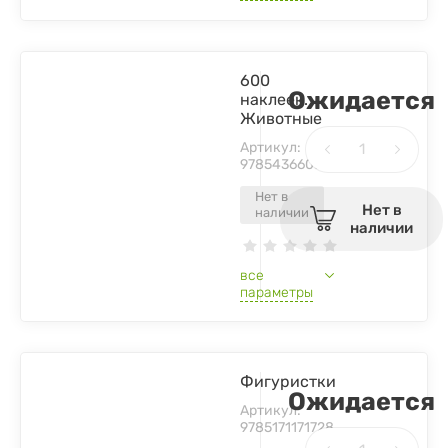
600
Ожидается
наклеек.
Животные
Артикул:
9785436603773
Нет в
Нет в
наличии
наличии
все
параметры
Фигуристки
Ожидается
Артикул:
9785171171728