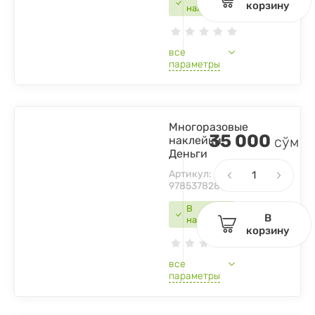
корзину
наличии
все
параметры
Многоразовые
35 000
наклейки.
сўм
Деньги
Артикул:
9785378286799
В
В
наличии
корзину
все
параметры