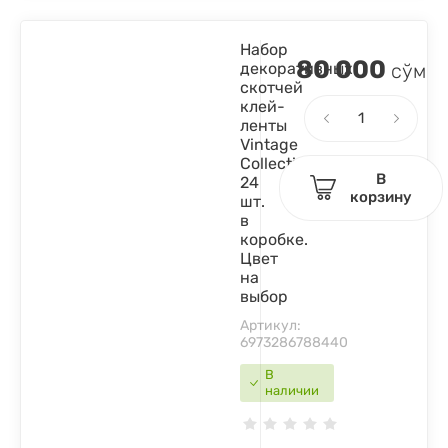
Набор
80 000
декоративных
сўм
скотчей
клей-
ленты
Vintage
Collection,
В
24
корзину
шт.
в
коробке.
Цвет
на
выбор
Артикул:
6973286788440
В
наличии