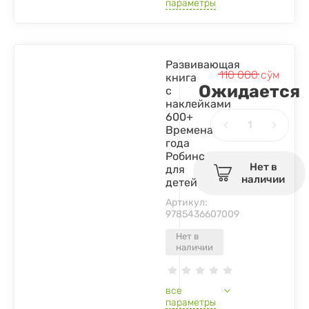
параметры
Развивающая
110 000
сўм
книга
Ожидается
с
наклейками
600+
Времена
года
Робинс
Нет в
для
наличии
детей
Артикул:
9785436607009
Нет в
наличии
все
параметры