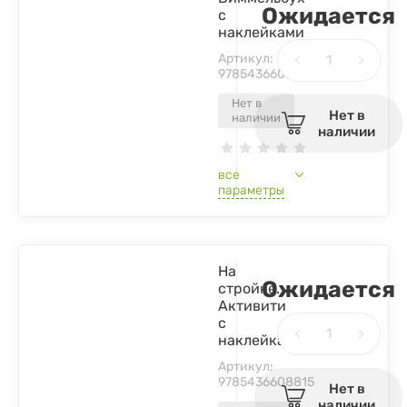
Ожидается
с
наклейками
Артикул:
9785436608129
Нет в
Нет в
наличии
наличии
все
параметры
На
Ожидается
стройке.
Активити
с
наклейками
Артикул:
9785436608815
Нет в
наличии