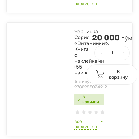
параметры
Черничка.
20 000
Серия
сўм
«Витаминки».
Книга
с
наклейками
(55
В
наклеек)
корзину
Артикул:
9785985034912
В
наличии
все
параметры