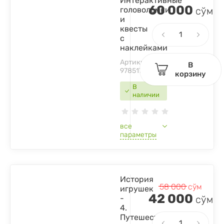
Интерактивные
60 000
головоломки
сўм
и
квесты
с
наклейками
Артикул:
В
9785171453671
корзину
В
наличии
все
параметры
История
58 000
сўм
игрушек
42 000
-
сўм
4.
Путешествие