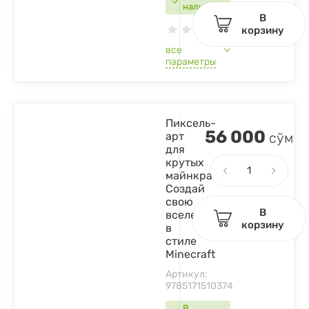
наличии
В
корзину
все
параметры
Пиксель-
56 000
арт
сўм
для
крутых
майнкрафтеров.
Создай
свою
В
вселенную
корзину
в
стиле
Minecraft
Артикул:
9785171510374
В