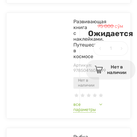
Развивающая
75 000
сўм
книга
Ожидается
с
наклейками.
Путешествие
в
космосе
Артикул:
Нет в
9785041608699
наличии
Нет в
наличии
все
параметры
Рыбка