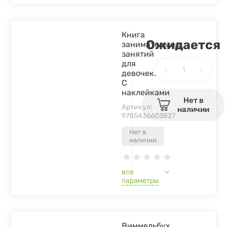
Книга
Ожидается
занимательных
занятий
для
девочек.
С
наклейками
Нет в
Артикул:
наличии
9785436603827
Нет в
наличии
все
параметры
Виммельбух