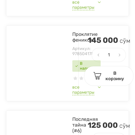
все
параметры
Проклятие
145 000
феникса
сўм
Артикул:
9785041781545
В
наличии
В
корзину
все
параметры
Последняя
125 000
тайна
сўм
(#6)