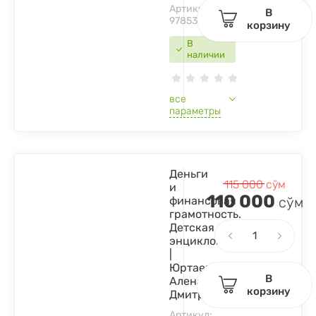
Артикул:
В
9785353084730
корзину
В
наличии
все
параметры
Деньги
115 000
сўм
и
110 000
финансовая
сўм
грамотность.
Детская
энциклопедия
|
Юртаева
В
Алена
корзину
Дмитриевна
Артикул: