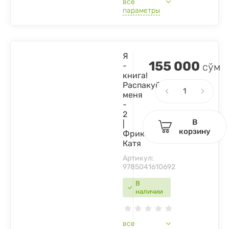
все
параметры
Я
155 000
-
сўм
книга!
Распакуй
меня
-
2
В
|
корзину
Фриксе
Катя
Артикул:
9785041610692
В
наличии
все