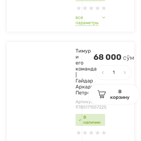
все
параметры
Тимур
68 000
и
сўм
его
команда
|
Гайдар
Аркадий
В
Петрович
корзину
Артикул:
9785171557225
В
наличии