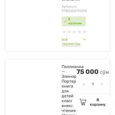
Артикул:
9785353111290
В
наличии
все
параметры
Поллианна
75 000
—
сўм
Элинор
Портер
книга
для
детей
В
классика
корзину
внеклассное
чтение