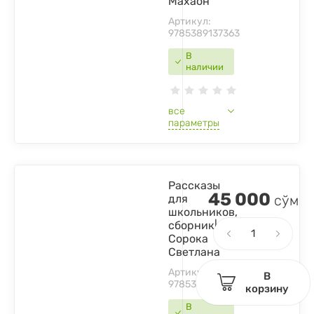
Махаон
Артикул:
9785389137363
В
наличии
все
параметры
Рассказы
45 000
для
сўм
школьников,
сборник|
Сорока
Светлана
Артикул:
В
9785378345434
корзину
В