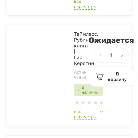
все
параметры
Таймлесс.
Ожидается
Рубиновая
книга
|
Гир
Керстин
Артикул:
В
9785436601687
корзину
В
наличии
все
параметры