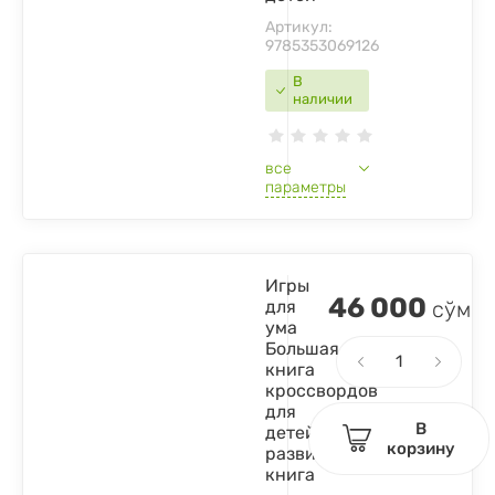
Артикул:
9785353069126
В
наличии
все
параметры
Игры
46 000
для
сўм
ума
Большая
книга
кроссвордов
для
В
детей
корзину
развивающая
книга