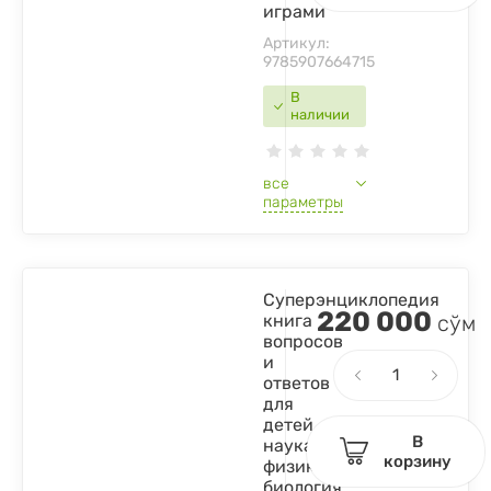
играми
Артикул:
9785907664715
В
наличии
все
параметры
Суперэнциклопедия
220 000
книга
сўм
вопросов
и
ответов
для
детей
В
наука
корзину
физика
биология