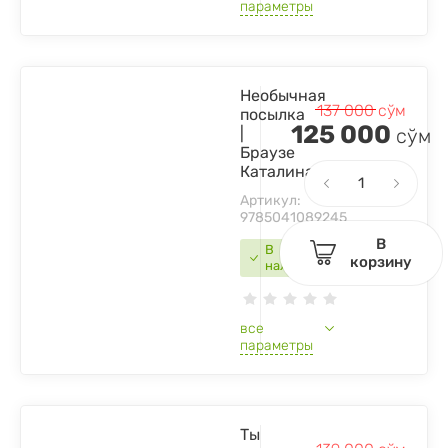
параметры
Необычная
137 000
сўм
посылка
125 000
|
сўм
Браузе
Каталина
Артикул:
9785041089245
В
В
корзину
наличии
все
параметры
Ты