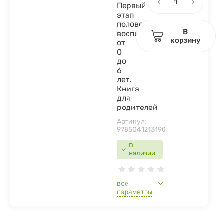
Первый
этап
полового
В
воспитания:
корзину
от
0
до
6
лет.
Книга
для
родителей
Артикул:
9785041213190
В
наличии
все
параметры