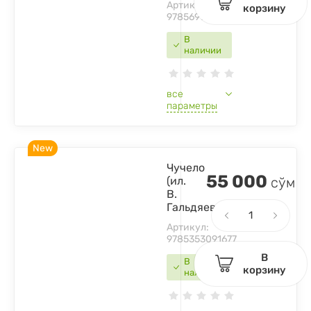
Артикул:
корзину
9785699811984
В
наличии
все
параметры
New
Чучело
55 000
(ил.
сўм
В.
Гальдяева)
Артикул:
9785353091677
В
В
корзину
наличии