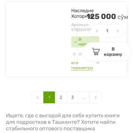
Наследие
125 000
Хоторнов
сўм
Артикул:
9785041909048
В
наличии
В
корзину
все
параметры
1
2
3
...
Ищете, где с выгодой для себя купить книги
для подростков в Ташкенте? Хотите найти
стабильного оптового поставщика