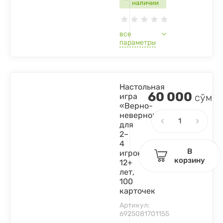
наличии
все
параметры
Настольная
60 000
игра
сўм
«Верно-
неверно»
для
2–
4
В
игроков,
корзину
12+
лет,
100
карточек
Артикул:
6925081701155