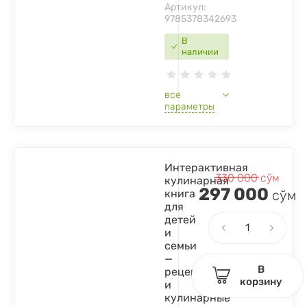
Артикул:
9785378342693
В
наличии
все
параметры
Интерактивная
330 000
сўм
кулинарная
297 000
книга
сўм
для
детей
и
семьи
—
В
рецепты
корзину
и
кулинарные