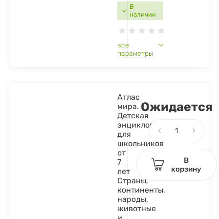
В
наличии
все
параметры
Атлас
Ожидается
мира.
Детская
энциклопедия
для
школьников
от
В
7
корзину
лет
Страны,
континенты,
народы,
животные
и