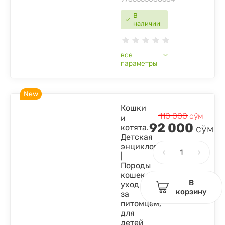
В
наличии
все
параметры
New
Кошки
110 000
сўм
и
92 000
котята.
сўм
Детская
энциклопедия
|
Породы
кошек,
В
уход
корзину
за
питомцем,
для
детей