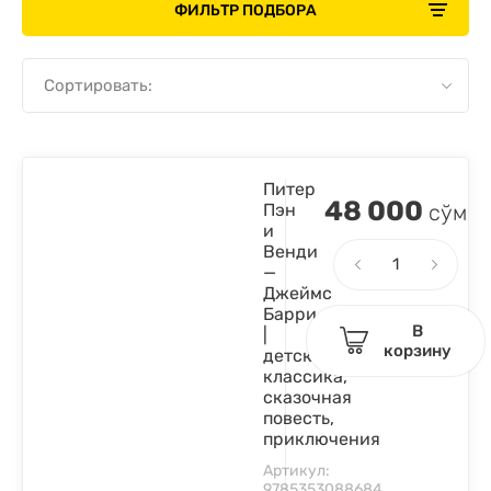
ФИЛЬТР ПОДБОРА
Сортировать:
Питер
48 000
Пэн
сўм
и
Венди
—
Джеймс
Барри
В
|
корзину
детская
классика,
сказочная
повесть,
приключения
Артикул:
9785353088684