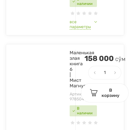
наличии
все
параметры
Маленькая
158 000
злая
сўм
книга
6
|
Мист
Магнус
В
Артикул:
корзину
9785041862558
В
наличии