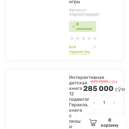
игры
Артикул:
9785907388581
В
наличии
все
параметры
Интерактивная
275 000
сўм
детская
285 000
книга
сўм
12
подвигов
Геракла,
книга
с
В
окошками
корзину
и