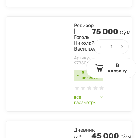
Ревизор
75 000
|
сўм
Гоголь
Николай
Васильевич
Артикул:
9785041740023
В
корзину
В
наличии
все
параметры
Дневник
45 000
для
сўм