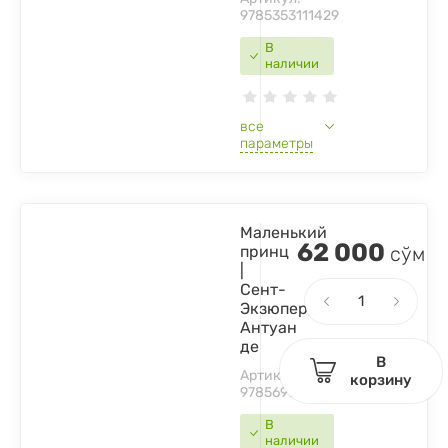
9785353111429
В
наличии
все
параметры
Маленький
62 000
принц
сўм
|
Сент-
Экзюпери
Антуан
де
В
Артикул:
корзину
9785699943265
В
наличии