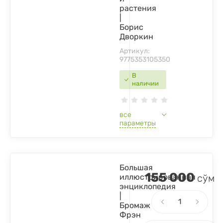
растения
|
Борис
Дворкин
Артикул:
9775353105350
В
наличии
все
параметры
Большая
155 000
иллюстрированная
сўм
энциклопедия
|
Бромаж
Фрэн