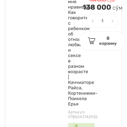
139 000
сўм
мне
138 000
нравишься!
сўм
Как
говорить
с
ребенком
об
В
отношениях,
корзину
любви
и
сексе
в
разном
возрасте
|
Каччиаторе
Райса,
Кортениеми-
Поикела
Ерья
Артикул:
9785041742935
В