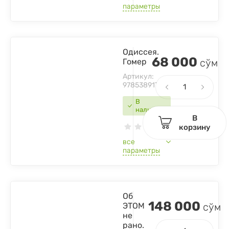
параметры
Одиссея.
68 000
Гомер
сўм
Артикул:
9785389170605
В
наличии
В
корзину
все
параметры
Об
148 000
ЭТОМ
сўм
не
рано.