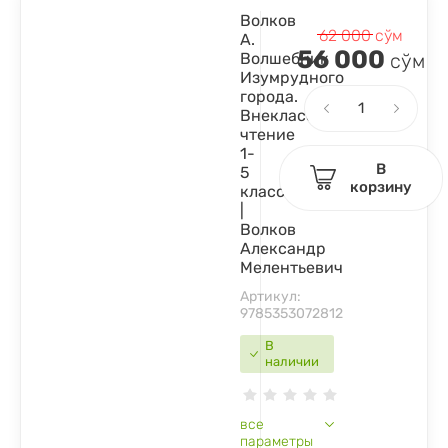
Волков
62 000
сўм
А.
56 000
Волшебник
сўм
Изумрудного
города.
Внеклассное
чтение
1-
В
5
корзину
классы
|
Волков
Александр
Мелентьевич
Артикул:
9785353072812
В
наличии
все
параметры