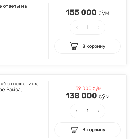
е ответы на
155 000
сўм
В корзину
 об отношениях,
139 000
сўм
ре Райса,
138 000
сўм
В корзину