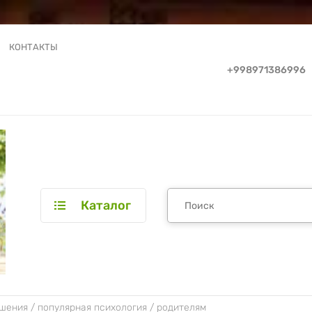
КОНТАКТЫ
+998971386996
Каталог
шения / популярная психология / родителям