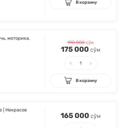
В корзину
ечь, моторика,
190 000
сўм
175 000
сўм
В корзину
 | Некрасов
165 000
сўм