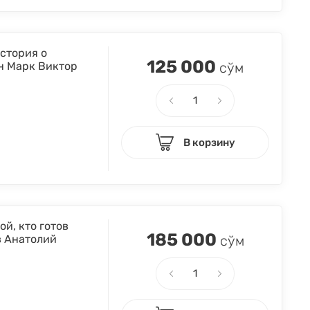
история о
125 000
н Марк Виктор
сўм
В корзину
й, кто готов
185 000
в Анатолий
сўм