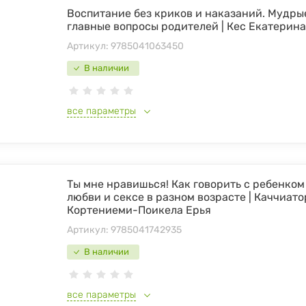
Воспитание без криков и наказаний. Мудры
главные вопросы родителей | Кес Екатерина
Артикул:
9785041063450
В наличии
все параметры
Ты мне нравишься! Как говорить с ребенком
любви и сексе в разном возрасте | Каччиато
Кортениеми-Поикела Ерья
Артикул:
9785041742935
В наличии
все параметры