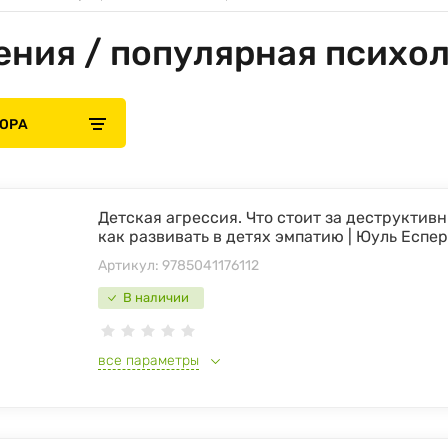
ния / популярная психол
БОРА
Детская агрессия. Что стоит за деструктив
как развивать в детях эмпатию | Юуль Еспер
Артикул:
9785041176112
В наличии
все параметры