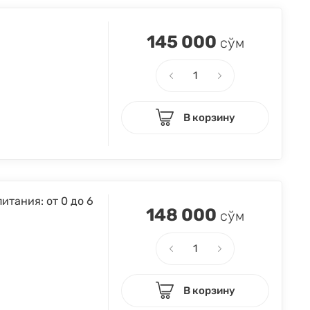
145 000
сўм
В корзину
итания: от 0 до 6
148 000
сўм
В корзину