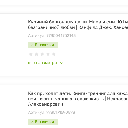
Куриный бульон для души. Мама и сын. 101 
безграничной любви | Кэнфилд Джек, Хансе
Артикул:
9785041952143
В наличии
все параметры
Как приходят дети. Книга-тренинг для каждо
пригласить малыша в свою жизнь | Некрасо
Александрович
Артикул:
9785171590598
В наличии