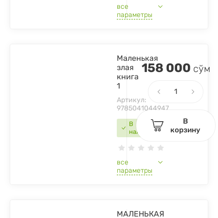
все
параметры
Маленькая
158 000
злая
сўм
книга
1
Артикул:
9785041044947
В
В
корзину
наличии
все
параметры
МАЛЕНЬКАЯ