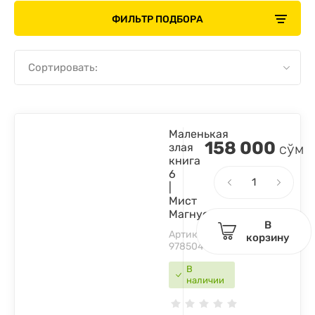
ФИЛЬТР ПОДБОРА
Сортировать:
Маленькая
158 000
злая
сўм
книга
6
|
Мист
Магнус
В
Артикул:
корзину
9785041862558
В
наличии