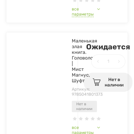
все
параметры
Маленькая
Ожидается
злая
книга.
Головоломки
|
Мист
Магнус,
Нет в
Шуфт
наличии
Артикул:
9785041801373
Нет в
наличии
все
параметры