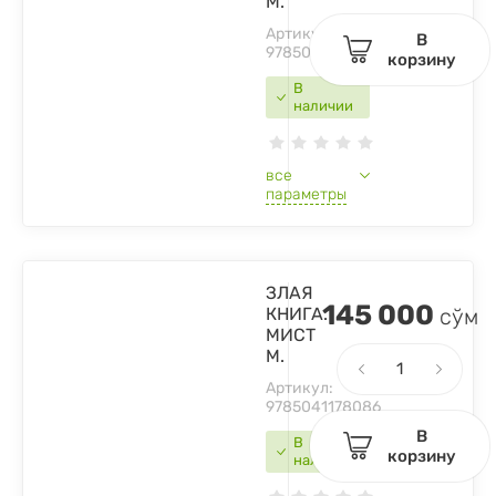
М.
Артикул:
В
9785041044961
корзину
В
наличии
все
параметры
ЗЛАЯ
145 000
КНИГА.
сўм
МИСТ
М.
Артикул:
9785041178086
В
В
корзину
наличии