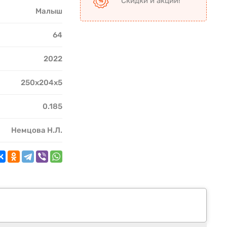
Скидки и акции!
Малыш
64
2022
250x204x5
0.185
Немцова Н.Л.