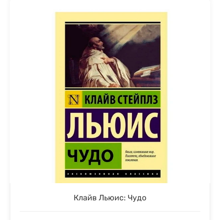
Клайв Льюис: Чудо