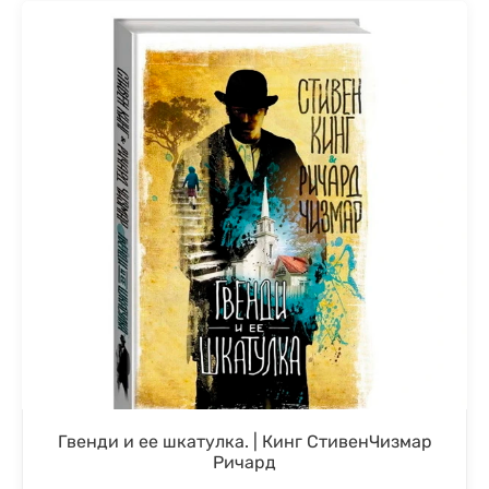
Гвенди и ее шкатулка. | Кинг СтивенЧизмар
Ричард