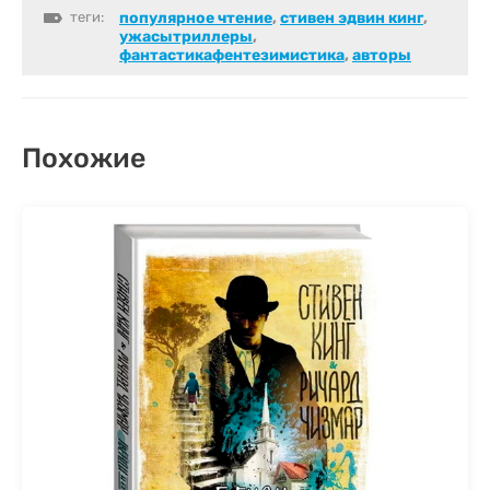
теги:
популярное чтение
,
стивен эдвин кинг
,
ужасытриллеры
,
фантастикафентезимистика
,
авторы
Похожие