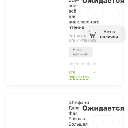
Ожидается
Всё-
всё-
всё
для
внеклассного
чтения
Нет в
Артикул:
наличии
9785171187392
Нет в
наличии
все
параметры
Штефани
Ожидается
Дале:
Фея
Розочка.
Большая