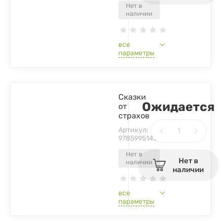
Нет в
наличии
все
параметры
Сказки
Ожидается
от
страхов
Артикул:
9785995143901
Нет в
Нет в
наличии
наличии
все
параметры