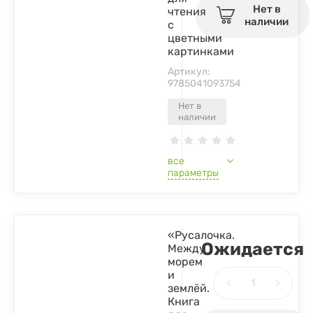
Нет в
чтения
наличии
с
цветными
картинками
Артикул:
9785041093754
Нет в
наличии
все
параметры
«Русалочка.
Ожидается
Между
морем
и
землёй.
Книга