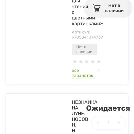
для
Нет в
чтения
наличии
с
цветными
картинками»
Артикул:
9785041074739
Нет в
наличии
все
параметры
НЕЗНАЙКА
Ожидается
НА
ЛУНЕ.
НОСОВ
Н.
Н.