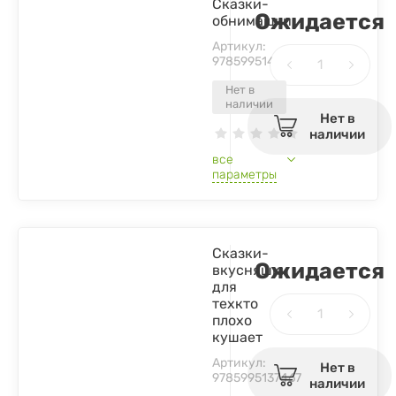
Сказки-
Ожидается
обнимашки
Артикул:
9785995141037
Нет в
наличии
Нет в
наличии
все
параметры
Сказки-
Ожидается
вкусняшки
для
техкто
плохо
кушает
Артикул:
Нет в
9785995137467
наличии