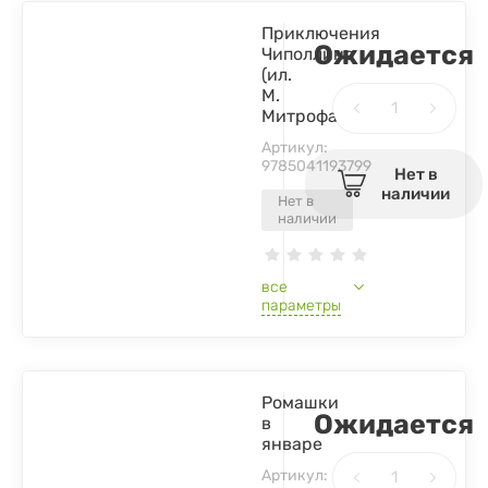
Приключения
Ожидается
Чиполлино
(ил.
М.
Митрофанова)
Артикул:
9785041193799
Нет в
наличии
Нет в
наличии
все
параметры
Ромашки
Ожидается
в
январе
Артикул: