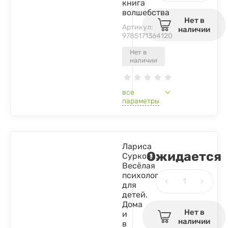
книга
волшебства
Нет в
Артикул:
наличии
9785171364120
Нет в
наличии
все
параметры
Лариса
Ожидается
Суркова:
Весёлая
психология
для
детей.
Дома
Нет в
и
наличии
в