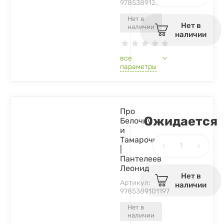
9785389127166
Нет в
Нет в
наличии
наличии
все
параметры
Про
Ожидается
Белочку
и
Тамарочку
|
Пантелеев
Леонид
Нет в
Артикул:
наличии
9785389101197
Нет в
наличии