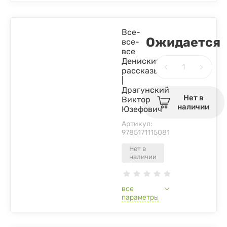
Все-
Ожидается
все-
все
Денискины
рассказы
|
Драгунский
Нет в
Виктор
наличии
Юзефович
Артикул:
9785171115081
Нет в
наличии
все
параметры