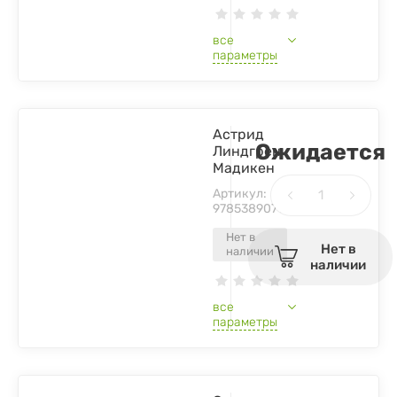
все
параметры
Астрид
Ожидается
Линдгрен
Мадикен
Артикул:
9785389071896
Нет в
Нет в
наличии
наличии
все
параметры