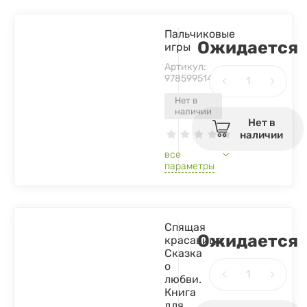
Пальчиковые
Ожидается
игры
Артикул:
9785995140788
Нет в
наличии
Нет в
наличии
все
параметры
Спящая
Ожидается
красавица.
Сказка
о
любви.
Книга
для