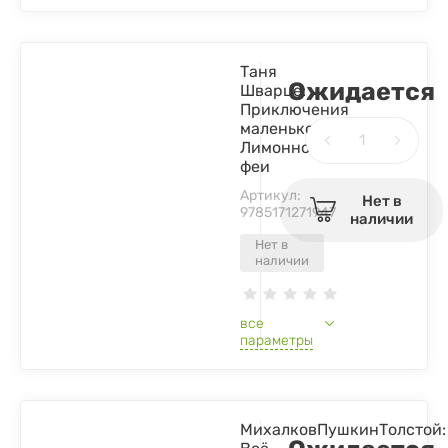
Таня
Ожидается
Шварце:
Приключения
маленькой
Лимонной
феи
Артикул:
Нет в
9785171271947
наличии
Нет в
наличии
все
параметры
МихалковПушкинТолстой: