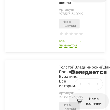
школе
Артикул:
9785171340919
Нет в
наличии
все
параметры
ТолстойВладимирскийДан
Ожидается
Приключения
Буратино.
Все
истории
Артикул:
9785171235215
Нет в
наличии
Нет в
наличии