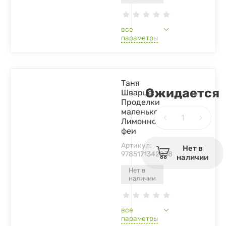
все
параметры
Таня
Ожидается
Шварце:
Проделки
маленькой
Лимонной
феи
Артикул:
Нет в
9785171342838
наличии
Нет в
наличии
все
параметры