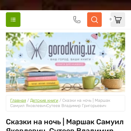
0
Главная
 / 
Детские книги
 / 
Сказки на ночь | Маршак 
Самуил ЯковлевичСутеев Владимир Григорьевич
Сказки на ночь | Маршак Самуил
Яковлевич, Сутеев Владимир