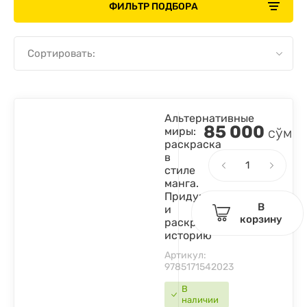
ФИЛЬТР ПОДБОРА
Сортировать:
Альтернативные
85 000
миры:
сўм
раскраска
в
стиле
манга.
Придумай
В
и
корзину
раскрась
историю
Артикул:
9785171542023
В
наличии