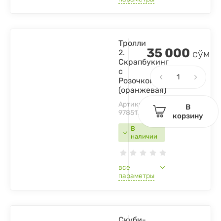
Тролли
35 000
2.
сўм
Скрапбукинг
с
Розочкой
(оранжевая)
Артикул:
В
9785171232900
корзину
В
наличии
все
параметры
Скуби-