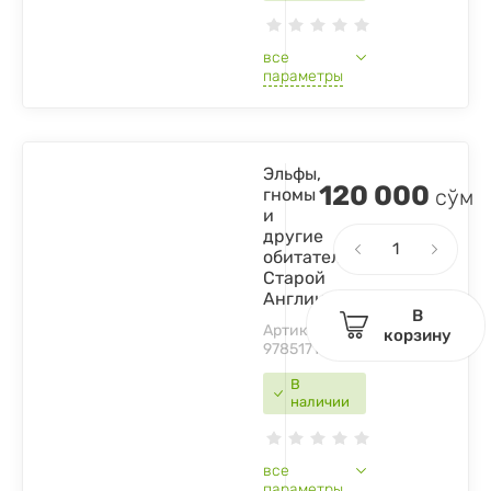
все
параметры
Эльфы,
120 000
гномы
сўм
и
другие
обитатели
Старой
Англии
В
Артикул:
корзину
9785171505509
В
наличии
все
параметры