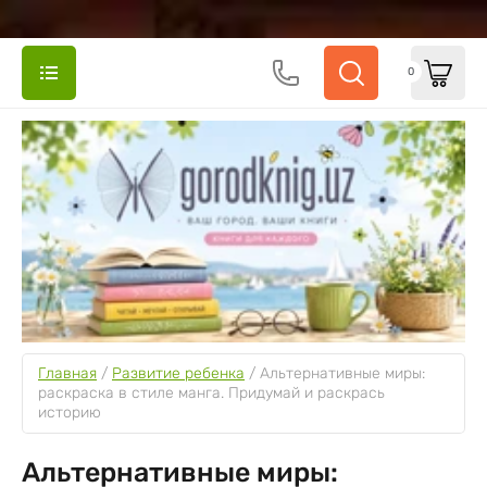
0
Главная
 / 
Развитие ребенка
 / 
Альтернативные миры: 
раскраска в стиле манга. Придумай и раскрась 
историю
Альтернативные миры: