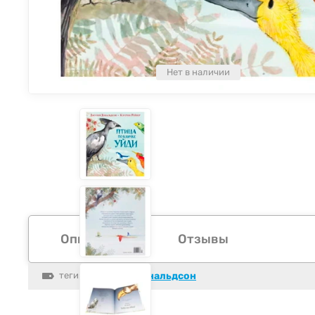
Нет в наличии
Описание
Отзывы
теги:
Джулия Дональдсон