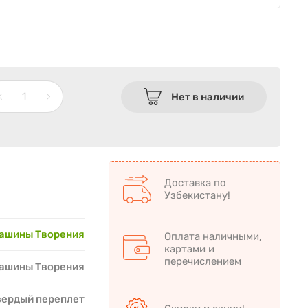
Нет в наличии
Доставка по
Узбекистану!
ашины Творения
Оплата наличными,
картами и
перечислением
ашины Творения
вердый переплет