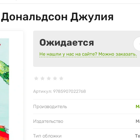
| Дональдсон Джулия
Ожидается
Не нашли у нас на сайте? Можно заказать.
Артикул:
9785907022768
Производитель
М
Издательство
М
Тип обложки
Т