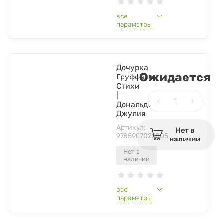
все
параметры
Дочурка
Ожидается
Груффало.
Стихи
|
Дональдсон
Джулия
Артикул:
Нет в
9785907022805
наличии
Нет в
наличии
все
параметры