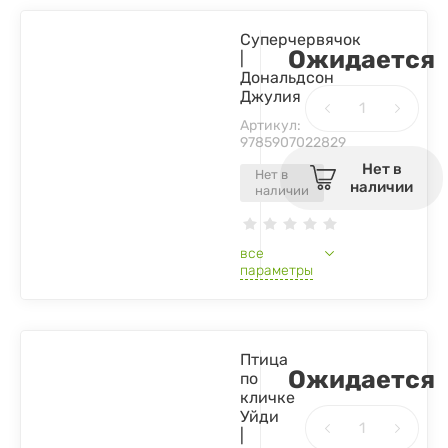
Суперчервячок
Ожидается
|
Дональдсон
Джулия
Артикул:
9785907022829
Нет в
Нет в
наличии
наличии
все
параметры
Птица
Ожидается
по
кличке
Уйди
|