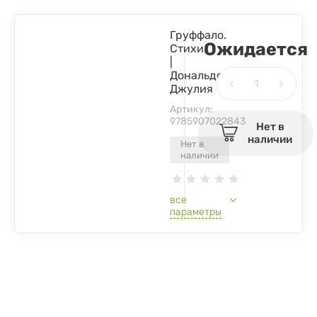
Груффало.
Ожидается
Стихи.
|
Дональдсон
Джулия
Артикул:
9785907022843
Нет в
наличии
Нет в
наличии
все
параметры