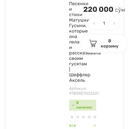
Песенки
220 000
и
сўм
стихи
Матушки
Гусыни,
которые
она
В
пела
корзину
и
рассказывала
своим
гусятам
|
Шеффлер
Аксель
Артикул:
9785907022621
В
наличии
все