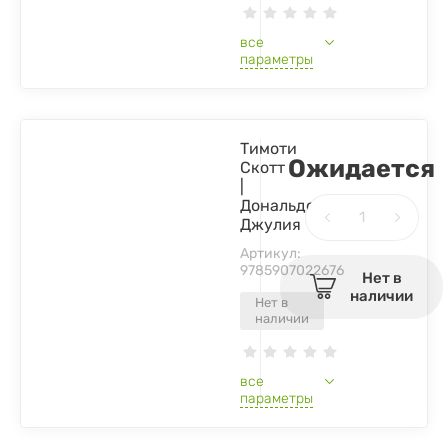
все
параметры
Тимоти
Ожидается
Скотт
|
Дональдсон
Джулия
Артикул:
9785907022676
Нет в
наличии
Нет в
наличии
все
параметры