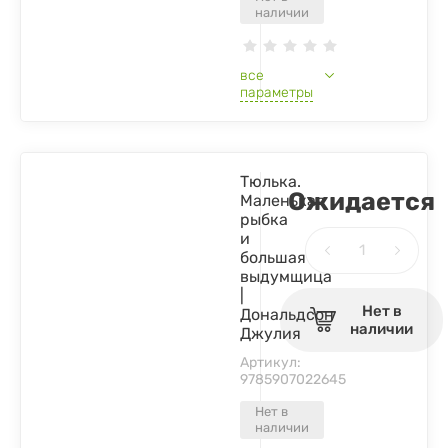
наличии
все
параметры
Тюлька.
Ожидается
Маленькая
рыбка
и
большая
выдумщица
|
Нет в
Дональдсон
наличии
Джулия
Артикул:
9785907022645
Нет в
наличии