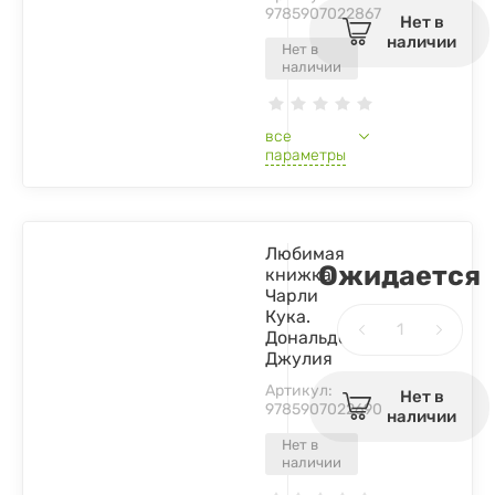
9785907022867
Нет в
наличии
Нет в
наличии
все
параметры
Любимая
Ожидается
книжка
Чарли
Кука.
Дональдсон
Джулия
Артикул:
Нет в
9785907022690
наличии
Нет в
наличии