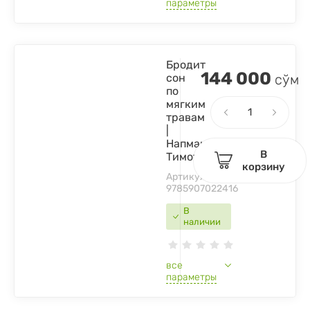
параметры
Бродит
144 000
сон
сўм
по
мягким
травам
|
Напман
В
Тимоти
корзину
Артикул:
9785907022416
В
наличии
все
параметры