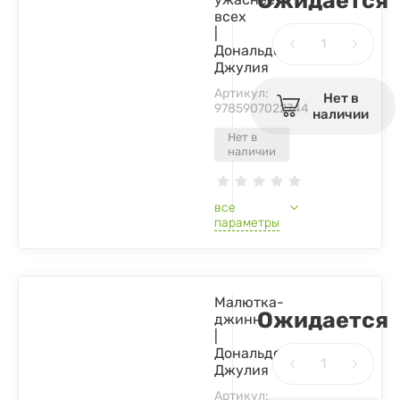
Ожидается
всех
|
Дональдсон
Джулия
Артикул:
Нет в
9785907022744
наличии
Нет в
наличии
все
параметры
Малютка-
Ожидается
джинн
|
Дональдсон
Джулия
Артикул: