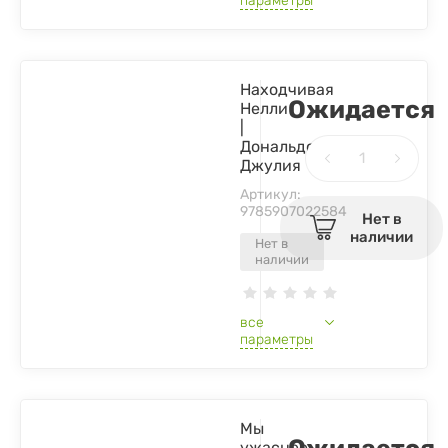
параметры
Находчивая
Ожидается
Нелли
|
Дональдсон
Джулия
Артикул:
9785907022584
Нет в
наличии
Нет в
наличии
все
параметры
Мы
ужаснее