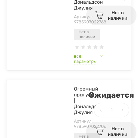
Дональдсон
Джулия
Нет в
Артикул:
наличии
9785907022768
Нет в
наличии
все
параметры
Огромный
Ожидается
прыгуар
|
Дональдсон
Джулия
Артикул:
9785907022706
Нет в
наличии
Нет в