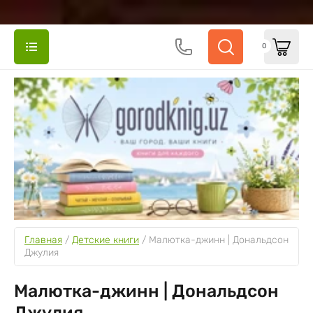
0
Главная
 / 
Детские книги
 / 
Малютка-джинн | Дональдсон 
Джулия
Малютка-джинн | Дональдсон
Джулия