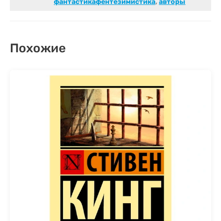
фантастикафентезимистика
,
авторы
Похожие