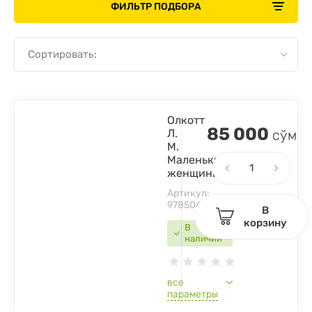
ФИЛЬТР ПОДБОРА
Сортировать:
Олкотт
85 000
Л.
сўм
М.
Маленькие
женщины
Артикул:
9785041704476
В
корзину
В
наличии
все
параметры