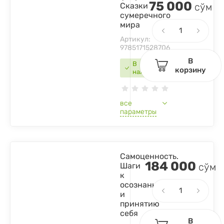
75 000
Сказки
сўм
сумеречного
мира
Артикул:
9785171528706
В
В
корзину
наличии
все
параметры
Самоценность.
184 000
Шаги
сўм
к
осознанности
и
принятию
себя
В