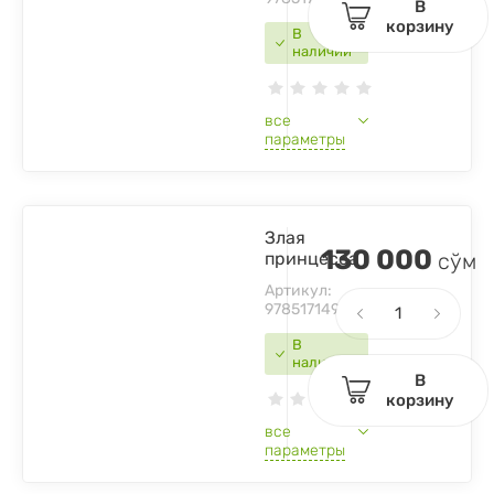
В
корзину
В
наличии
все
параметры
Злая
130 000
принцесса
сўм
Артикул:
9785171499273
В
наличии
В
корзину
все
параметры