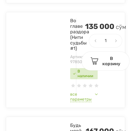
Во
135 000
главе
сўм
раздора
(Нити
судьбы
#1)
Артикул:
В
9785041847340
корзину
В
наличии
все
параметры
Будь
моей