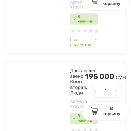
Артикул:
корзину
9785171535568
В
наличии
все
параметры
Достающее
195 000
звено.
сўм
Книга
вторая.
Люди
Артикул:
9785171370763
В
корзину
В
наличии