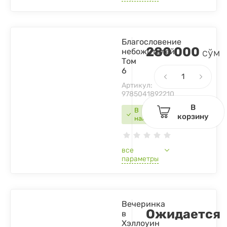
Благословение
280 000
небожителей.
сўм
Том
6
Артикул:
9785041892210
В
В
корзину
наличии
все
параметры
Вечеринка
Ожидается
в
Хэллоуин