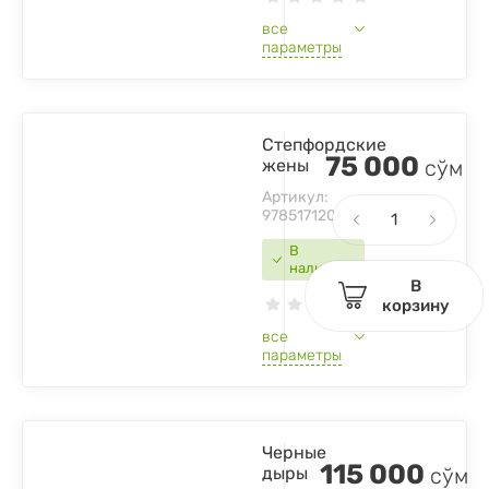
все
параметры
Степфордские
75 000
жены
сўм
Артикул:
9785171209193
В
наличии
В
корзину
все
параметры
Черные
115 000
дыры
сўм