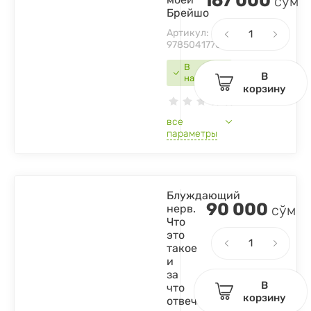
167 000
сўм
Брейшо
Артикул:
9785041770358
В
В
наличии
корзину
все
параметры
Блуждающий
90 000
нерв.
сўм
Что
это
такое
и
за
В
что
корзину
отвечает?