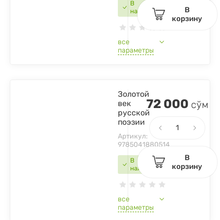
В
В
наличии
корзину
все
параметры
Золотой
72 000
век
сўм
русской
поэзии
Артикул:
9785041880514
В
В
корзину
наличии
все
параметры