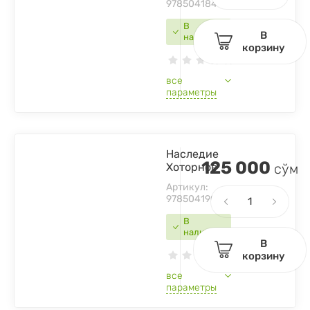
9785041847654
В
В
наличии
корзину
все
параметры
Наследие
125 000
Хоторнов
сўм
Артикул:
9785041909048
В
наличии
В
корзину
все
параметры