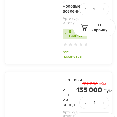
и
молодые
вселенные
Артикул:
9785171528669
В
корзину
В
наличии
все
параметры
Черепахи
139 000
сўм
—
135 000
и
сўм
нет
им
конца
Артикул:
9785171075132