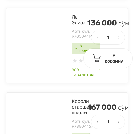
Ла
136 000
Элиза
сўм
Артикул:
9785041169015
В
наличии
В
корзину
все
параметры
Короли
167 000
старшей
сўм
школы
Артикул:
9785041679125