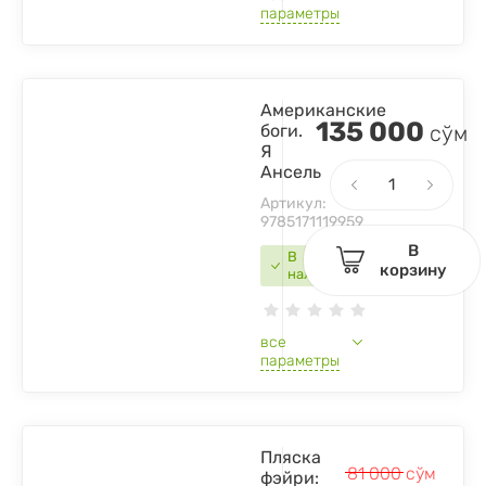
параметры
Американские
135 000
боги.
сўм
Я
Ансель
Артикул:
9785171119959
В
В
корзину
наличии
все
параметры
Пляска
81 000
сўм
фэйри: