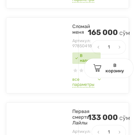
Сломай
165 000
меня
сўм
Артикул:
9785041820602
В
наличии
В
корзину
все
параметры
Первая
133 000
смерть
сўм
Лайлы
Артикул: