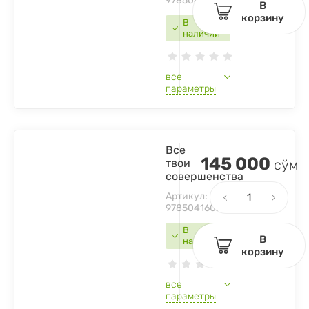
9785041688394
В
корзину
В
наличии
все
параметры
Все
145 000
твои
сўм
совершенства
Артикул:
9785041602468
В
В
наличии
корзину
все
параметры