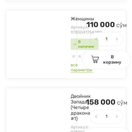
Женщины
110 000
сўм
Артикул:
9785041754280
В
наличии
В
корзину
все
параметры
Двойник
158 000
Запада
сўм
(Четыре
дракона
#1)
Артикул: