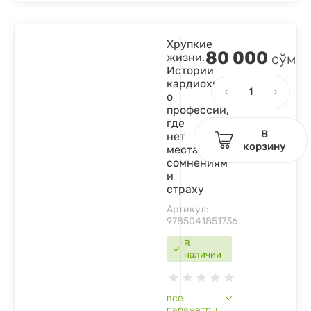
Хрупкие
80 000
жизни.
сўм
Истории
кардиохирурга
о
профессии,
где
В
нет
корзину
места
сомнениям
и
страху
Артикул:
9785041851736
В
наличии
все
параметры