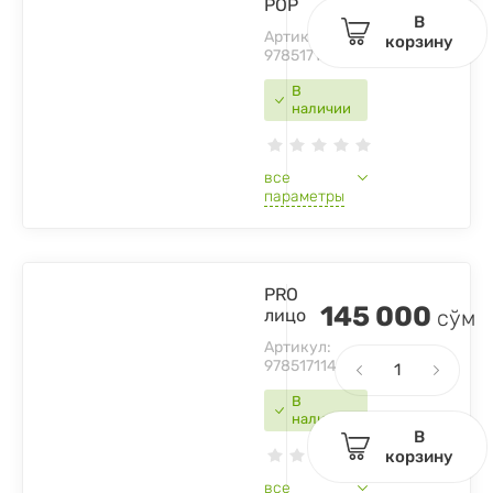
POP
В
Артикул:
корзину
9785171223151
В
наличии
все
параметры
PRO
145 000
лицо
сўм
Артикул:
9785171145453
В
наличии
В
корзину
все