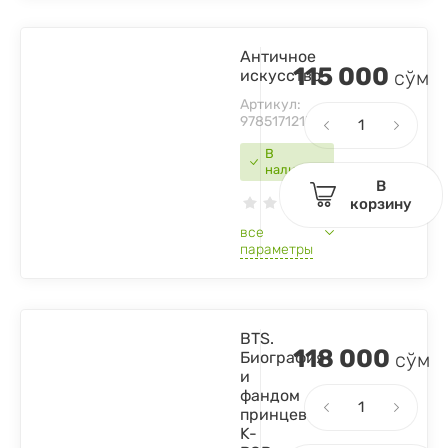
Античное
115 000
искусство
сўм
Артикул:
9785171213688
В
наличии
В
корзину
все
параметры
BTS.
118 000
Биография
сўм
и
фандом
принцев
K-