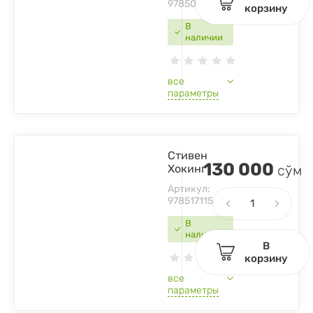
9785041572983
корзину
В
наличии
все
параметры
Стивен
130 000
Хокинг
сўм
Артикул:
9785171156138
В
наличии
В
корзину
все
параметры