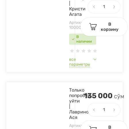
|
Кристи
Агата
Артикул:
В
1000017244113
корзину
В
наличии
все
параметры
Только
135 000
попробуй
сўм
уйти
|
Лавринович
Ася
Артикул:
В