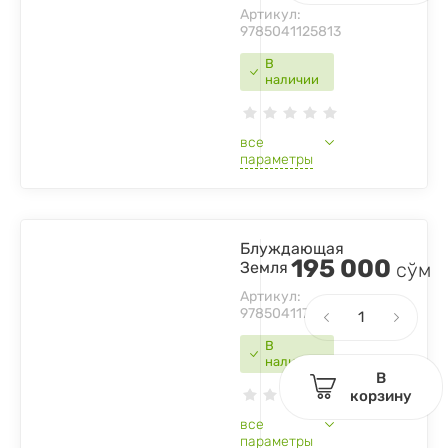
Артикул:
9785041125813
В
наличии
все
параметры
Блуждающая
195 000
Земля
сўм
Артикул:
9785041179960
В
наличии
В
корзину
все
параметры