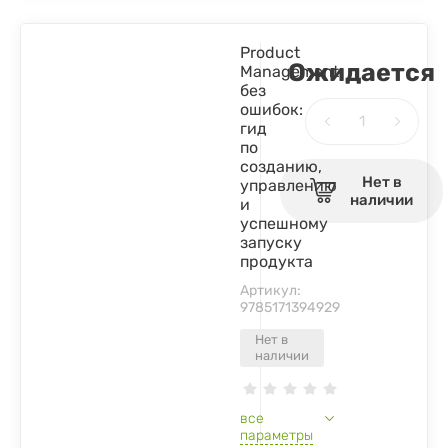
Product
Ожидается
Management
без
ошибок:
гид
по
созданию,
Нет в
управлению
наличии
и
успешному
запуску
продукта
Артикул:
9785171394929
Нет в
наличии
все
параметры