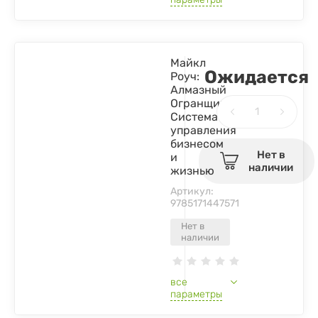
Майкл
Ожидается
Роуч:
Алмазный
Огранщик.
Система
управления
бизнесом
Нет в
и
наличии
жизнью
Артикул:
9785171447571
Нет в
наличии
все
параметры