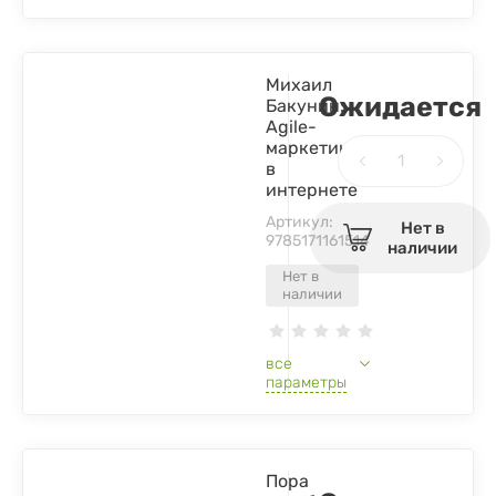
Михаил
Ожидается
Бакунин:
Agile-
маркетинг
в
интернете
Артикул:
Нет в
9785171161514
наличии
Нет в
наличии
все
параметры
Пора