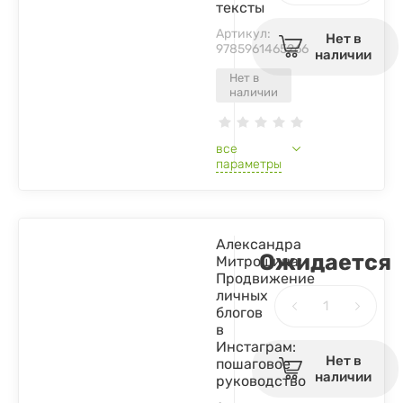
тексты
Артикул:
Нет в
9785961465266
наличии
Нет в
наличии
все
параметры
Александра
Ожидается
Митрошина:
Продвижение
личных
блогов
в
Инстаграм:
Нет в
пошаговое
наличии
руководство