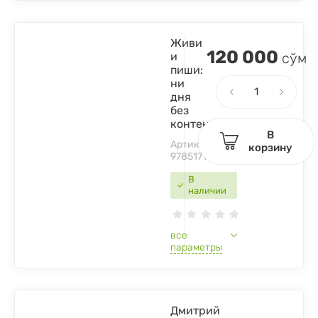
Живи
120 000
и
сўм
пиши:
ни
дня
без
контента
В
Артикул:
корзину
9785171514679
В
наличии
все
параметры
Дмитрий