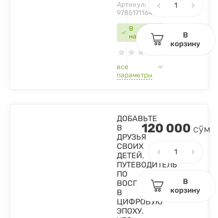
Артикул:
9785171164591
В
В
наличии
корзину
все
параметры
ДОБАВЬТЕ
120 000
В
сўм
ДРУЗЬЯ
СВОИХ
ДЕТЕЙ.
ПУТЕВОДИТЕЛЬ
ПО
В
ВОСПИТАНИЮ
корзину
В
ЦИФРОВУЮ
ЭПОХУ.