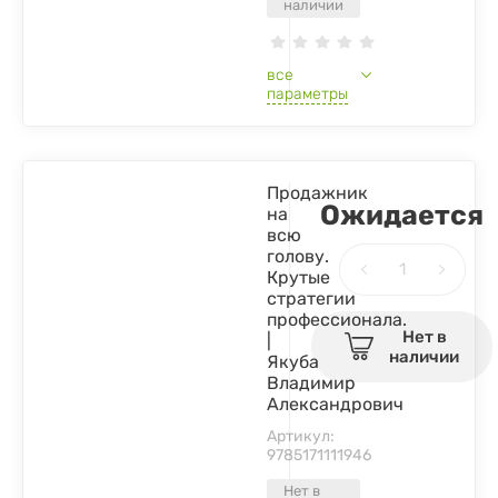
наличии
все
параметры
Продажник
Ожидается
на
всю
голову.
Крутые
стратегии
профессионала.
Нет в
|
наличии
Якуба
Владимир
Александрович
Артикул:
9785171111946
Нет в