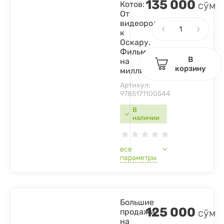
135 000
Котов:
сўм
От
видеоролика
к
Оскару.
Фильммейкинг
В
на
корзину
миллион
Артикул:
9785171100544
В
наличии
все
параметры
Большие
125 000
продажи
сўм
на