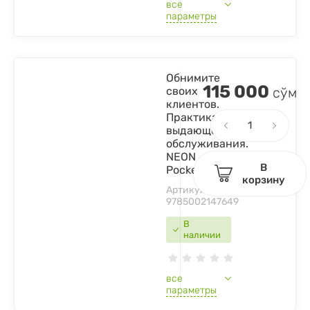
все
параметры
Обнимите
115 000
своих
сўм
клиентов.
Практика
выдающегося
обслуживания.
NEON
В
Pocketbooks
корзину
Артикул:
9785002147649
В
наличии
все
параметры