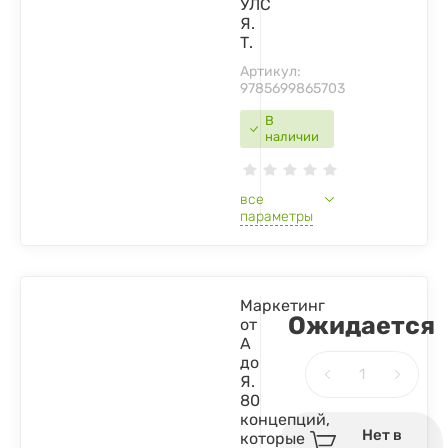
УЛС
Я.
Т.
Артикул:
9785699865703
В
наличии
все
параметры
Маркетинг
Ожидается
от
А
до
Я.
80
концепций,
Нет в
которые