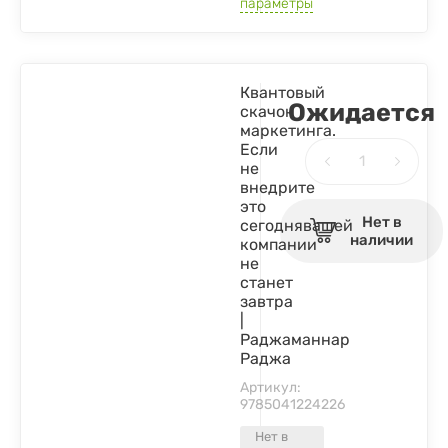
параметры
Квантовый
Ожидается
скачок
маркетинга.
Если
не
внедрите
это
Нет в
сегоднявашей
наличии
компании
не
станет
завтра
|
Раджаманнар
Раджа
Артикул:
9785041224226
Нет в