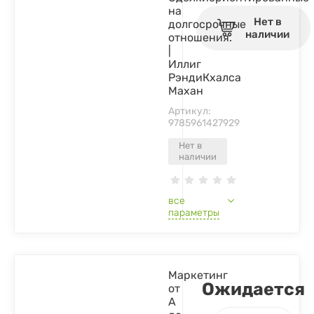
на
Нет в
долгосрочные
наличии
отношения.
|
Иллиг
РэндиКхалса
Махан
Артикул:
9785961427929
Нет в
наличии
все
параметры
Маркетинг
Ожидается
от
А