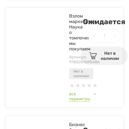
Взлом
Ожидается
маркетинга.
Наука
о
томпочему
мы
покупаем
Нет в
Артикул:
наличии
9785001695486
Нет в
наличии
все
параметры
Бизнес