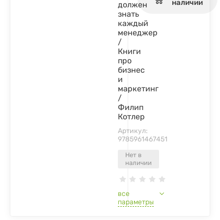
наличии
должен
знать
каждый
менеджер
/
Книги
про
бизнес
и
маркетинг
/
Филип
Котлер
Артикул:
9785961467451
Нет в
наличии
все
параметры