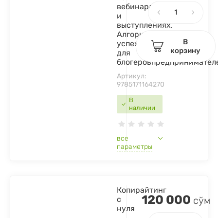
вебинарах
и
выступлениях.
Алгоритм
В
успеха
корзину
для
блогеровпредпринимател
Артикул:
9785171164270
В
наличии
все
параметры
Копирайтинг
120 000
с
сўм
нуля