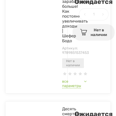
Ожидается
зарабатывать
больше!
Как
постоянно
увеличивать
доходы
Нет в
|
наличии
Шефер
Бодо
Артикул:
9789851537453
Нет в
наличии
все
параметры
Десять
Ожидается
смертных