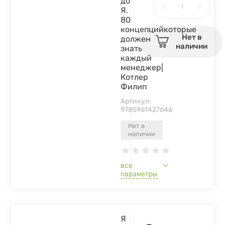
до
Я.
80
концепцийкоторые
Нет в
должен
наличии
знать
каждый
менеджер|
Котлер
Филип
Артикул:
9785961427646
Нет в
наличии
все
параметры
Я