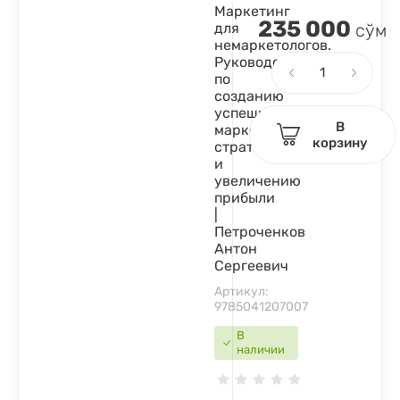
Маркетинг
235 000
для
сўм
немаркетологов.
Руководство
по
созданию
успешных
В
маркетинговых
корзину
стратегий
и
увеличению
прибыли
|
Петроченков
Антон
Сергеевич
Артикул:
9785041207007
В
наличии