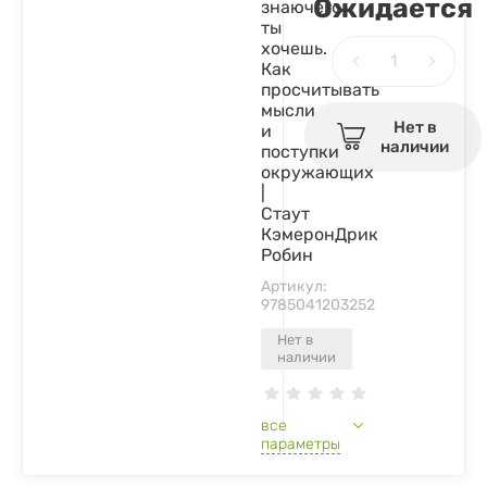
Ожидается
знаючего
ты
хочешь.
Как
просчитывать
мысли
Нет в
и
наличии
поступки
окружающих
|
Стаут
КэмеронДрик
Робин
Артикул:
9785041203252
Нет в
наличии
все
параметры