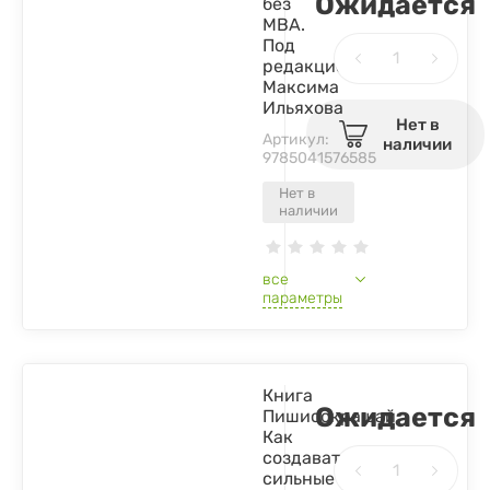
Ожидается
без
MBA.
Под
редакцией
Максима
Ильяхова
Нет в
Артикул:
наличии
9785041576585
Нет в
наличии
все
параметры
Книга
Ожидается
Пишисокращай:
Как
создавать
сильные