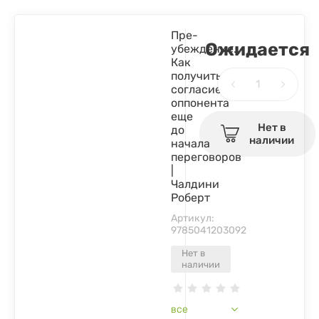
Пре-
Ожидается
убеждение.
Как
получить
согласие
оппонента
еще
Нет в
до
наличии
начала
переговоров
|
Чалдини
Роберт
Артикул:
9785041203092
Нет в
наличии
все