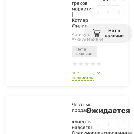
грехов
маркетинга
|
Котлер
Филип
Нет в
Артикул:
наличии
9785961468854
Нет в
наличии
все
параметры
Честные
Ожидается
продажи
-
клиенты
навсегда.
Сделкиориентированные