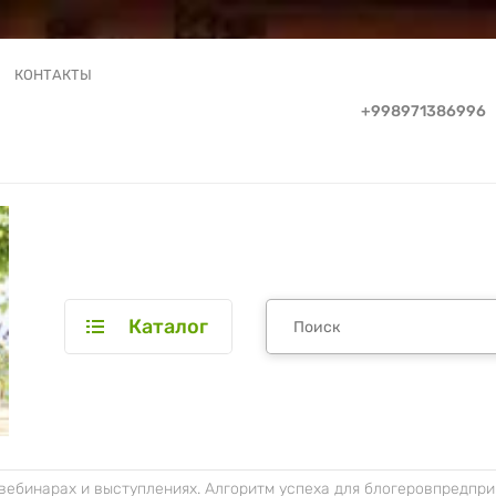
КОНТАКТЫ
+998971386996
Каталог
вебинарах и выступлениях. Алгоритм успеха для блогеровпредпр