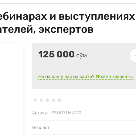
бинарах и выступлениях.
телей, экспертов
125 000
сўм
Не нашли у нас на сайте? Можно заказать.
Артикул:
9785171164270
Возраст