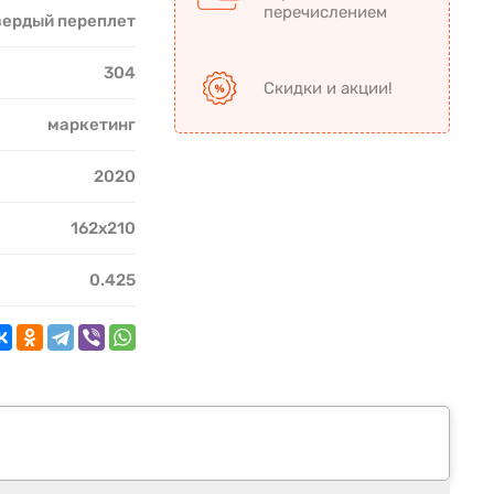
перечислением
вердый переплет
304
Скидки и акции!
маркетинг
2020
162х210
0.425