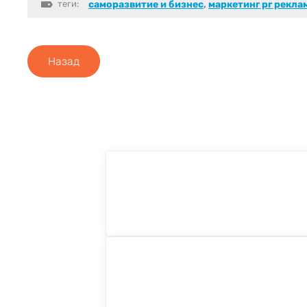
теги:
саморазвитие и бизнес
,
маркетинг pr рекла
Назад