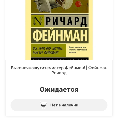
Выконечношутитемистер Фейнман! | Фейнман
Ричард
Ожидается
Нет в наличии