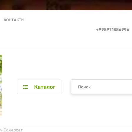
КОНТАКТЫ
+998971386996
Каталог
эм Сомерсет