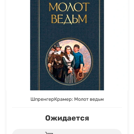
ШпренгерКрамер: Молот ведьм
Ожидается