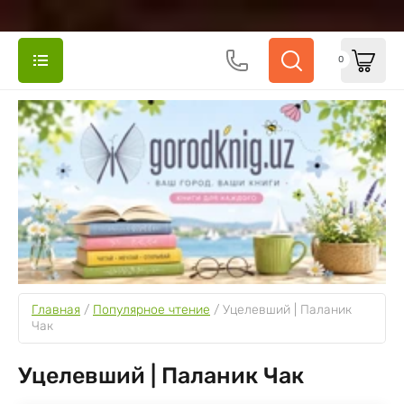
0
Главная
 / 
Популярное чтение
 / 
Уцелевший | Паланик 
Чак
Уцелевший | Паланик Чак