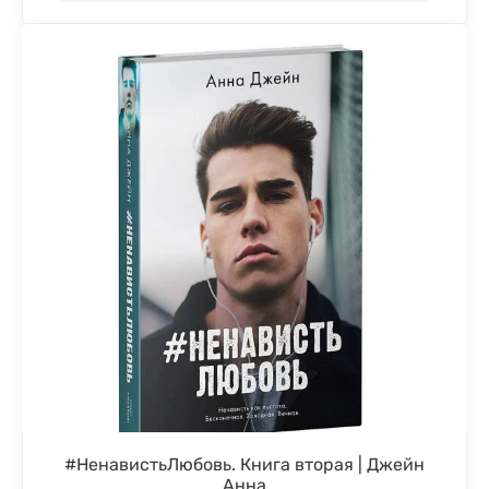
#НенавистьЛюбовь. Книга вторая | Джейн
Анна