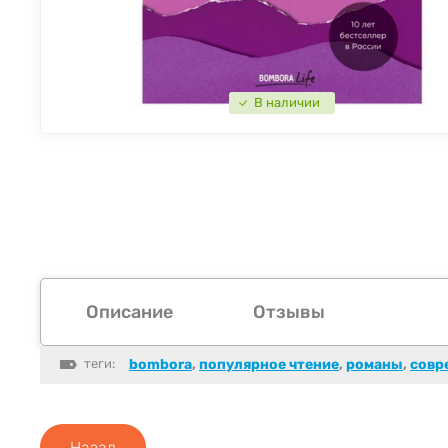
В наличии
Описание
Отзывы
теги:
bombora
,
популярное чтение
,
романы
,
совр
Назад