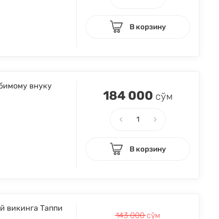
В корзину
бимому внуку
184 000
сўм
В корзину
й викинга Таппи
143 000
сўм