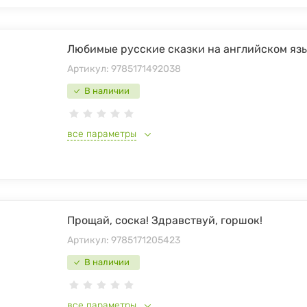
Любимые русские сказки на английском яз
Артикул:
9785171492038
В наличии
все параметры
Прощай, соска! Здравствуй, горшок!
Артикул:
9785171205423
В наличии
все параметры