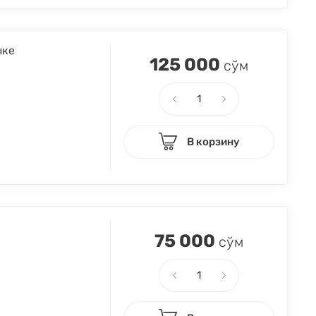
ыке
125 000
сўм
В корзину
75 000
сўм