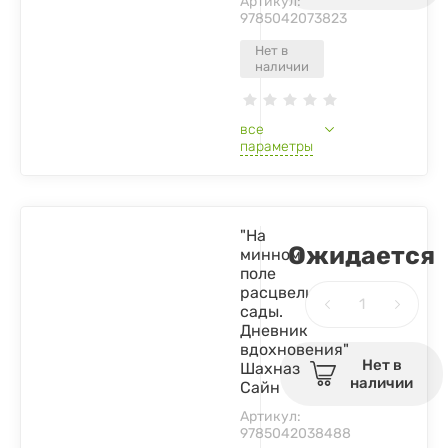
Артикул:
9785042073823
Нет в
наличии
все
параметры
"На
Ожидается
минном
поле
расцвели
сады.
Дневник
вдохновения"
Нет в
Шахназ
наличии
Сайн
Артикул:
9785042038488