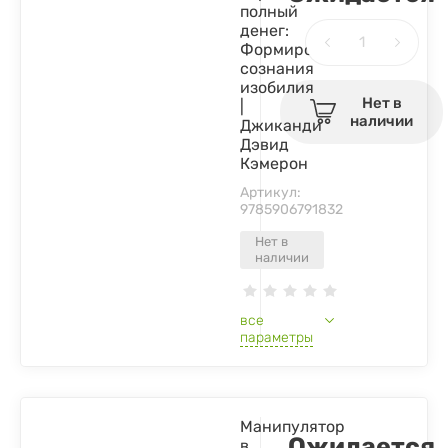
полный
денег:
Формирование
сознания
изобилия
Нет в
|
наличии
Джиканди
Дэвид
Кэмерон
Артикул:
9785906791832
Нет в
наличии
все
параметры
Манипулятор
Ожидается
в