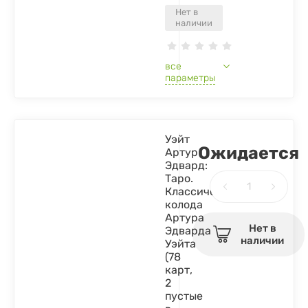
Нет в
наличии
все
параметры
Уэйт
Ожидается
Артур
Эдвард:
Таро.
Классическая
колода
Артура
Нет в
Эдварда
наличии
Уэйта
(78
карт,
2
пустые