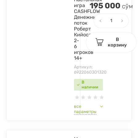
195 000
игра
сўм
CASHFLOW
Денежный
поток
Роберт
Кийосаки
В
2-
корзину
6
игроков
14+
Артикул:
6922060301320
В
наличии
все
параметры