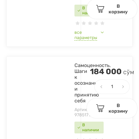
В
В
корзину
наличии
все
параметры
Самоценность.
184 000
Шаги
сўм
к
осознанности
и
принятию
себя
В
Артикул:
корзину
9785171535568
В
наличии