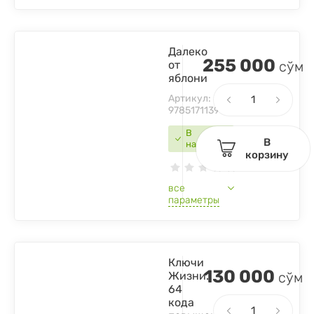
Далеко
255 000
от
сўм
яблони
Артикул:
9785171139148
В
В
наличии
корзину
все
параметры
Ключи
130 000
Жизни.
сўм
64
кода