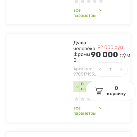
все
параметры
Душа
92 000
сўм
человека.
90 000
Фромм
сўм
Э.
Артикул:
9785171552640
В
В
наличии
корзину
все
параметры