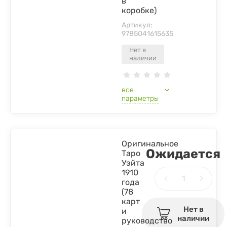
в
коробке)
Артикул:
9785041615635
Нет в
наличии
все
параметры
Оригинальное
Ожидается
Таро
Уэйта
1910
года
(78
карт
Нет в
и
наличии
руководство