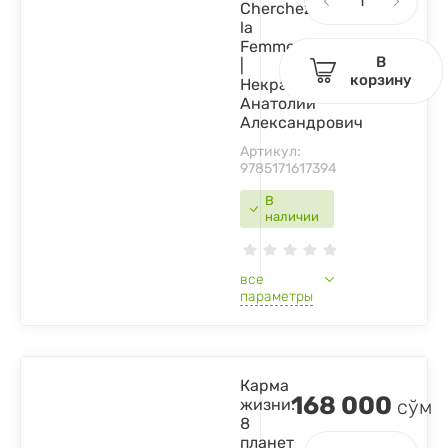
Cherchez
la
Femme
В
|
корзину
Некрасов
Анатолий
Александрович
Артикул:
9785171617394
В
наличии
все
параметры
Карма
168 000
жизни:
сўм
8
планет