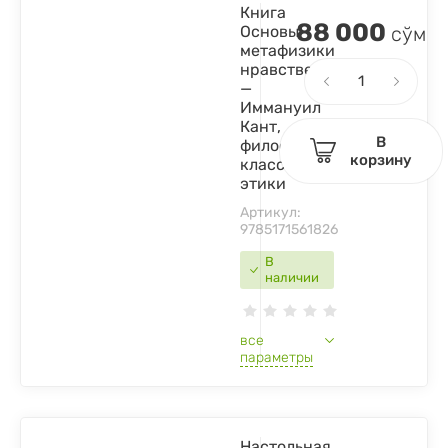
Книга
88 000
Основы
сўм
метафизики
нравственности
—
Иммануил
Кант,
В
философия,
корзину
классика
этики
Артикул:
9785171561826
В
наличии
все
параметры
Настольная