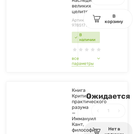
наследие
великих
целителей
В
Артикул:
корзину
9785171459826
В
наличии
все
параметры
Книга
Ожидается
Критика
практического
разума
—
Иммануил
Кант,
Нет в
философия,