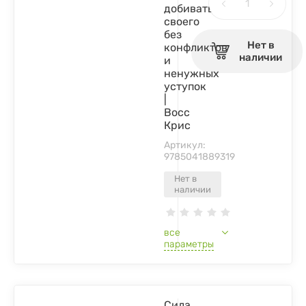
добиваться
своего
без
Нет в
конфликтов
наличии
и
ненужных
уступок
|
Восс
Крис
Артикул:
9785041889319
Нет в
наличии
все
параметры
Сила