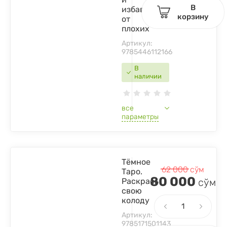
В
избавиться
корзину
от
плохих
Артикул:
9785446112166
В
наличии
все
параметры
Тёмное
62 000
сўм
Таро.
80 000
Раскрась
сўм
свою
колоду
Артикул:
9785171501143