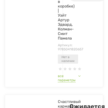
в
коробке)
|
Уэйт
Артур
Эдвард,
Колман-
Смит
Памела
Артикул:
9785041820657
Нет в
наличии
все
параметры
Счастливый
Ожидается
карман,