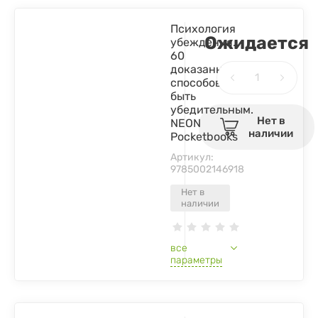
Психология
Ожидается
убеждения.
60
доказанных
способов
быть
убедительным.
Нет в
NEON
наличии
Pocketbooks
Артикул:
9785002146918
Нет в
наличии
все
параметры