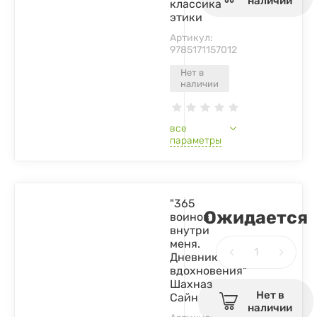
наличии
классика
этики
Артикул:
9785171157012
Нет в
наличии
все
параметры
"365
Ожидается
воинов
внутри
меня.
Дневник
вдохновения"
Шахназ
Нет в
Сайн
наличии