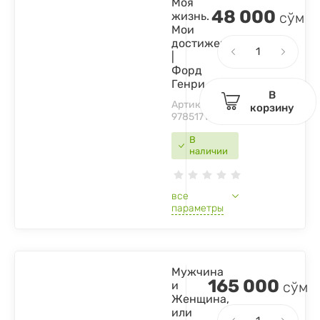
Моя
48 000
жизнь.
сўм
Мои
достижения
|
Форд
Генри
В
Артикул:
корзину
9785171656782
В
наличии
все
параметры
Мужчина
165 000
и
сўм
Женщина,
или