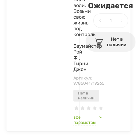
Ожидается
воли.
Возьми
свою
жизнь
под
контроль
Нет в
|
наличии
Баумайстер
Рой
Ф.,
Тирни
Джон
Артикул:
9785041719265
Нет в
наличии
все
параметры