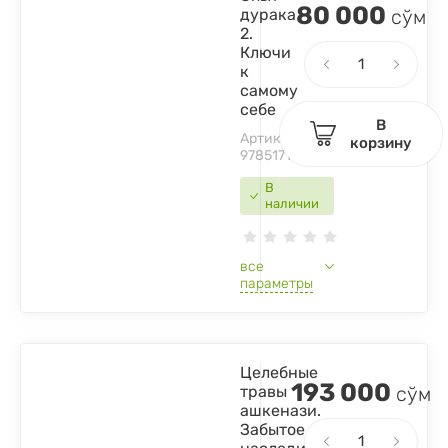
80 000
дурака
сўм
2.
Ключи
к
самому
себе
В
Артикул:
корзину
9785171381783
В
наличии
все
параметры
Целебные
193 000
травы
сўм
ашкенази.
Забытое