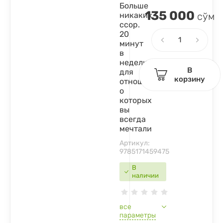
Больше
135 000
никаких
сўм
ссор.
20
минут
в
неделю
В
для
корзину
отношений,
о
которых
вы
всегда
мечтали
Артикул:
9785171459475
В
наличии
все
параметры