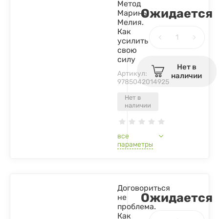
Метод
Ожидается
Марины
Мелия.
Как
усилить
свою
силу
Нет в
Артикул:
наличии
9785042014925
Нет в
наличии
все
параметры
Договориться
Ожидается
не
проблема.
Как