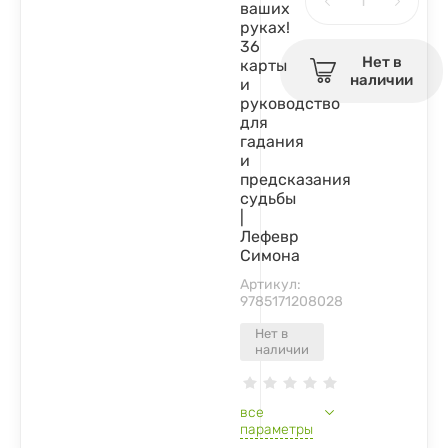
ваших
руках!
36
Нет в
карты
наличии
и
руководство
для
гадания
и
предсказания
судьбы
|
Лефевр
Симона
Артикул:
9785171208028
Нет в
наличии
все
параметры