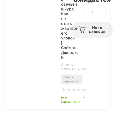
овечьей
шкуре.
Как
не
стать
Нет в
жертвой
наличии
его
уловок
|
Саймон
Джордж
К.
Артикул:
9785041878160
Нет в
наличии
все
параметры