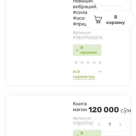
повышения
вибраций.
#сила
В
#осознанность
корзину
#предназначение
Артикул:
9785171535575
В
наличии
все
параметры
Книга
120 000
магии
сўм
Артикул:
9785171149697
В