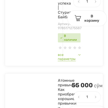
успеха
|
Стурите
В
Байба
корзину
Артикул:
9785171275587
В
наличии
все
параметры
Атомные
55 000
привычки.
сўм
Как
приобрести
хорошие
привычки
и