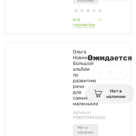
наличии
все
параметры
Ольга
Ожидается
Новиковская:
Большой
альбом
по
развитию
речи
Нет в
для
наличии
самых
маленьких
Артикул:
9785170944200
Нет в
наличии