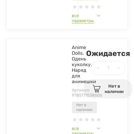
все
параметры
Anime
Ожидается
Dolls.
Одень
куколку.
Наряд
для
анимешки
Нет в
Артикул:
наличии
9785171538606
Нет в
наличии
все
параметры