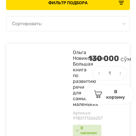
ФИЛЬТР ПОДБОРА
Сортировать:
Ольга
130 000
Новиковская:
сўм
Большая
книга
по
развитию
речи
В
для
корзину
самых
маленьких
Артикул:
9785171266257
В
наличии