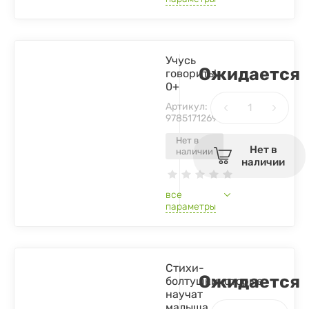
Учусь
Ожидается
говорить!
0+
Артикул:
9785171269999
Нет в
Нет в
наличии
наличии
все
параметры
Стихи-
Ожидается
болтушкикоторые
научат
малыша