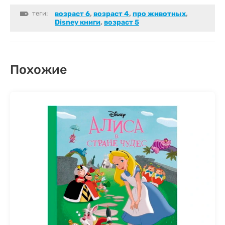
теги:
возраст 6
,
возраст 4
,
про животных
,
Disney книги
,
возраст 5
Похожие