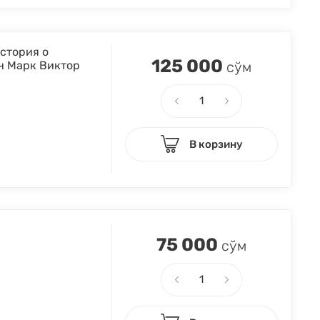
история о
125 000
н Марк Виктор
сўм
В корзину
75 000
сўм