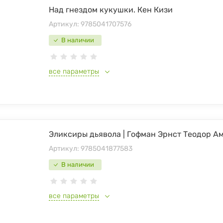
Над гнездом кукушки. Кен Кизи
Артикул:
9785041707576
В наличии
все параметры
Эликсиры дьявола | Гофман Эрнст Теодор А
Артикул:
9785041877583
В наличии
все параметры