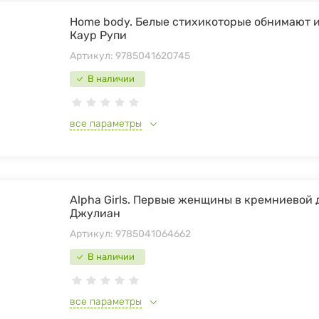
Home body. Белые стихикоторые обнимают и
Каур Рупи
Артикул:
9785041620745
В наличии
все параметры
Alpha Girls. Первые женщины в кремниевой 
Джулиан
Артикул:
9785041064662
В наличии
все параметры