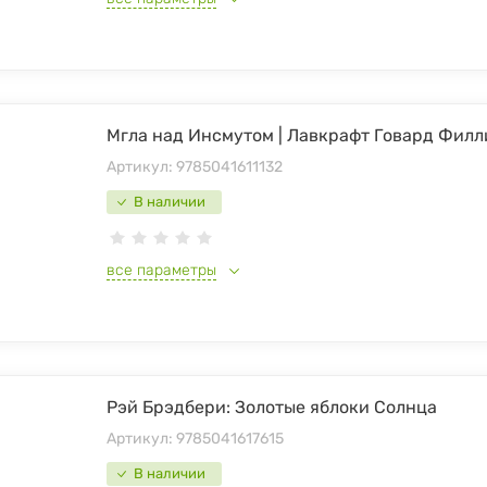
Мгла над Инсмутом | Лавкрафт Говард Филл
Артикул:
9785041611132
В наличии
все параметры
Рэй Брэдбери: Золотые яблоки Солнца
Артикул:
9785041617615
В наличии