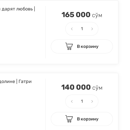
 дарят любовь |
165 000
сўм
В корзину
долине | Гатри
140 000
сўм
В корзину