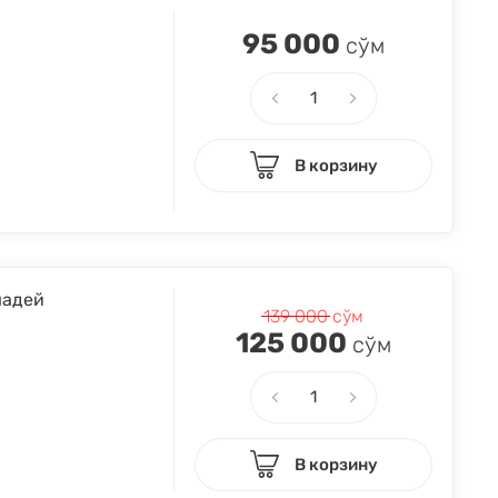
95 000
сўм
В корзину
мадей
139 000
сўм
125 000
сўм
В корзину