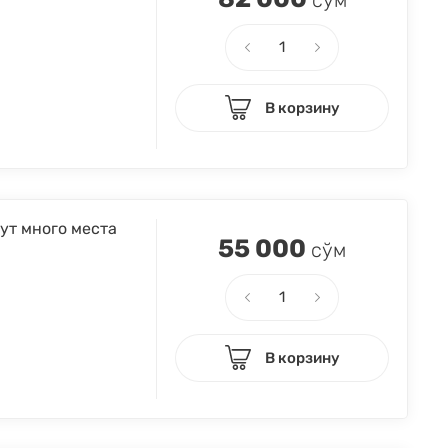
сўм
В корзину
ут много места
55 000
сўм
В корзину