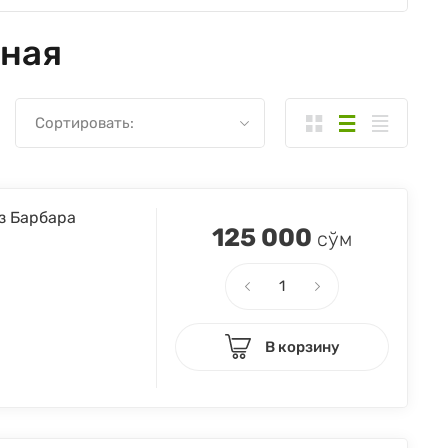
йная
Сортировать:
з Барбара
125 000
сўм
В корзину