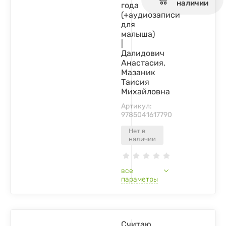
наличии
года
(+аудиозаписи
для
малыша)
|
Далидович
Анастасия,
Мазаник
Таисия
Михайловна
Артикул:
9785041617790
Нет в
наличии
все
параметры
Считаю