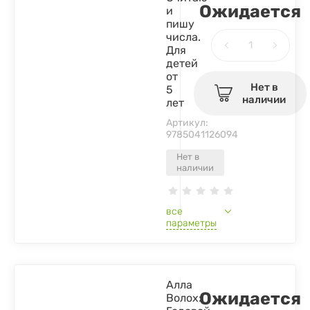
Ожидается
и
пишу
числа.
Для
детей
от
Нет в
5
наличии
лет
Артикул:
9785041126094
Нет в
наличии
все
параметры
Алла
Ожидается
Волох: