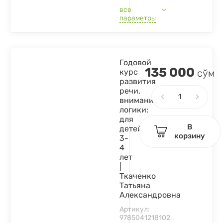
все
параметры
Годовой
135 000
курс
сўм
развития
речи,
внимания,
логики:
для
В
детей
корзину
3-
4
лет
|
Ткаченко
Татьяна
Александровна
Артикул:
9785041218102