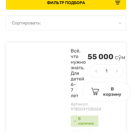
ФИЛЬТР ПОДБОРА
Сортировать:
Всё.
55 000
что
сўм
нужно
знать.
Для
детей
6-
В
7
корзину
лет
Артикул:
9785041128654
В
наличии