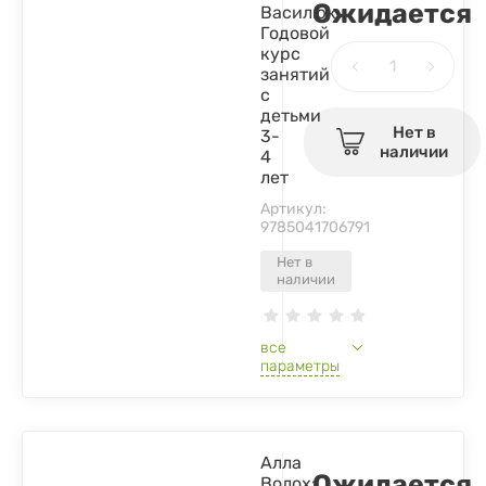
Ожидается
Василюк:
Годовой
курс
занятий
с
детьми
Нет в
3-
наличии
4
лет
Артикул:
9785041706791
Нет в
наличии
все
параметры
Алла
Ожидается
Волох: