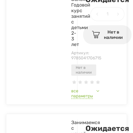
Годовой
курс
занятий
с
детьми
Нет в
2-
наличии
3
лет
Артикул:
9785041706715
Нет в
наличии
все
параметры
Занимаемся
Ожидается
с