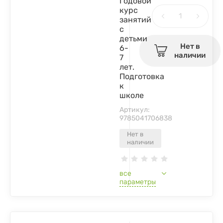
Годовой
курс
занятий
с
детьми
Нет в
6-
наличии
7
лет.
Подготовка
к
школе
Артикул:
9785041706838
Нет в
наличии
все
параметры