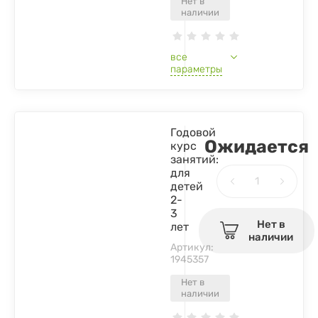
Нет в
наличии
все
параметры
Годовой
Ожидается
курс
занятий:
для
детей
2-
3
Нет в
лет
наличии
Артикул:
1945357
Нет в
наличии