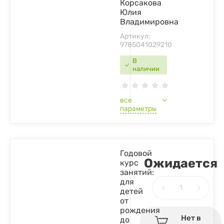
Корсакова
Юлия
Владимировна
Артикул:
9785041029210
В
наличии
все
параметры
Годовой
Ожидается
курс
занятий:
для
детей
от
рождения
Нет в
до