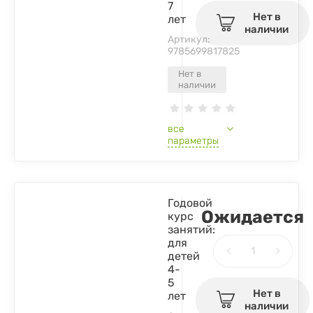
7
Нет в
лет
наличии
Артикул:
9785699817825
Нет в
наличии
все
параметры
Годовой
Ожидается
курс
занятий:
для
детей
4-
5
Нет в
лет
наличии