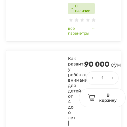
В
наличии
все
параметры
Как
90 000
развить
сўм
у
ребёнка
вниманиепамятьречь:
для
детей
В
от
корзину
4
до
6
лет
|