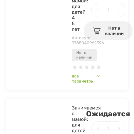
мамой:
для
детей
4-
5
Нет в
лет
наличии
Артикул:
9785040962396
Нет в
наличии
все
параметры
Занимаемся
Ожидается
с
мамой:
для
детей