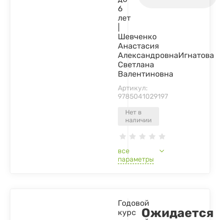
6
лет
|
Шевченко
Анастасия
АлександровнаИгнатова
Светлана
Валентиновна
Артикул:
9785041029197
Нет в
наличии
все
параметры
Годовой
Ожидается
курс