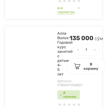
все
параметры
Алла
135 000
Волох:
сўм
Годовой
курс
занятий
с
детьми
В
4-
корзину
5
лет
Артикул:
9785041706807
В
наличии