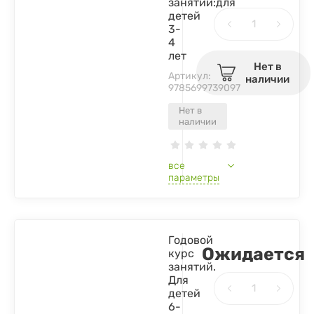
занятий:для
детей
3-
4
лет
Нет в
Артикул:
наличии
9785699739097
Нет в
наличии
все
параметры
Годовой
Ожидается
курс
занятий.
Для
детей
6-