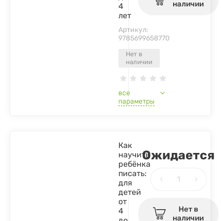
наличии
4
лет
Артикул:
9785699658770
Нет в
наличии
все
параметры
Как
Ожидается
научить
ребёнка
писать:
для
детей
от
Нет в
4
наличии
до