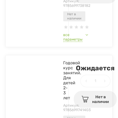
Артикул:
9785699738182
Нет в
наличии
все
параметры
Годовой
Ожидается
курс
занятий.
Для
детей
2-
3
Нет в
лет
наличии
Артикул:
9785699741403