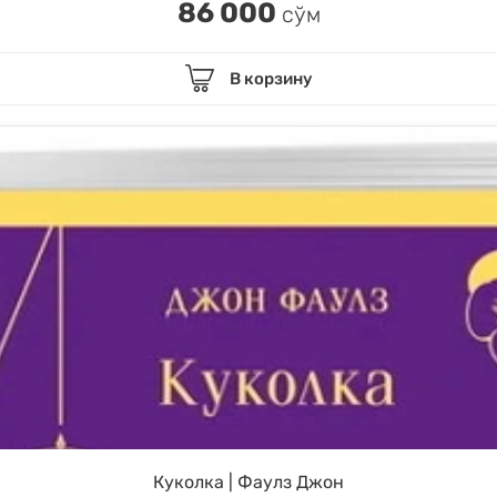
86 000
сўм
В корзину
Куколка | Фаулз Джон