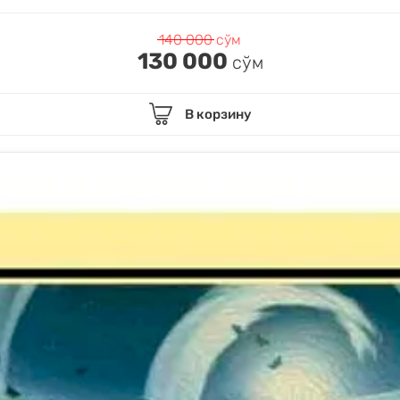
140 000
сўм
130 000
сўм
В корзину