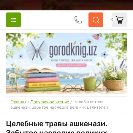
0
Главная
 / 
Популярное чтение
 / 
Целебные травы 
ашкенази. Забытое наследие великих целителей
Целебные травы ашкенази.
Забытое наследие великих