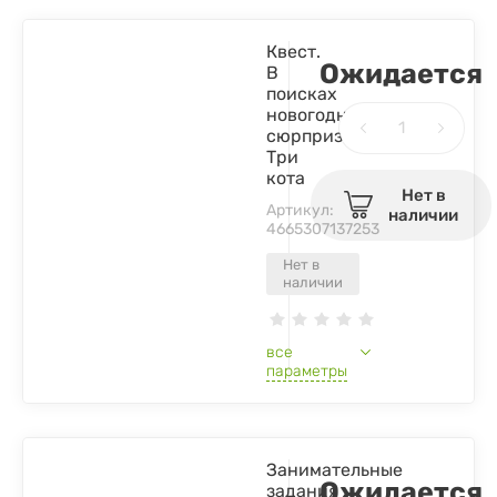
Квест.
Ожидается
В
поисках
новогоднего
сюрприза.
Три
кота
Нет в
Артикул:
наличии
4665307137253
Нет в
наличии
все
параметры
Занимательные
Ожидается
задания