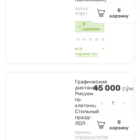
Артикул:
В
9785171445751
корзину
В
наличии
все
параметры
Графические
45 000
диктанты.
сўм
Рисуем
по
клеточкам.
Стильный
праздник.
В
ЛОЛ
корзину
Артикул:
9785506072928