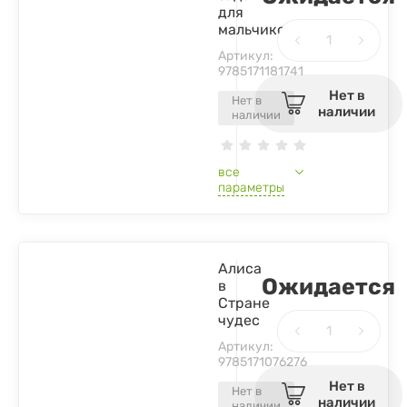
для
мальчиков
Артикул:
9785171181741
Нет в
Нет в
наличии
наличии
все
параметры
Алиса
Ожидается
в
Стране
чудес
Артикул:
9785171076276
Нет в
Нет в
наличии
наличии