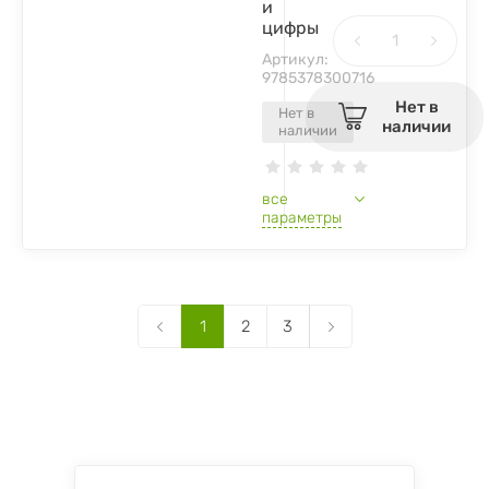
и
цифры
Артикул:
9785378300716
Нет в
Нет в
наличии
наличии
все
параметры
1
2
3