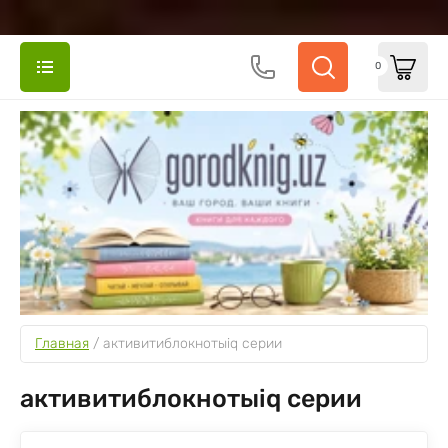
0
Главная
 / 
активитиблокнотыiq серии
активитиблокнотыiq серии