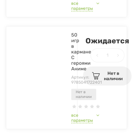
все
параметры
50
Ожидается
игр
в
кармане.
С
героями
Аниме
Нет в
Артикул:
наличии
9785041722401
Нет в
наличии
все
параметры