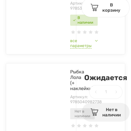
Артикул:
В
9785378341306
корзину
В
наличии
все
параметры
Рыбка
Ожидается
Лола
(+
наклейки)
Артикул:
9785040982738
Нет в
Нет в
наличии
наличии