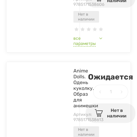
наличии
9785171538606
Нет в
наличии
все
параметры
Anime
Ожидается
Dolls.
Одень
куколку.
Образ
для
анимешки
Нет в
Артикул:
наличии
9785171538613
Нет в
наличии