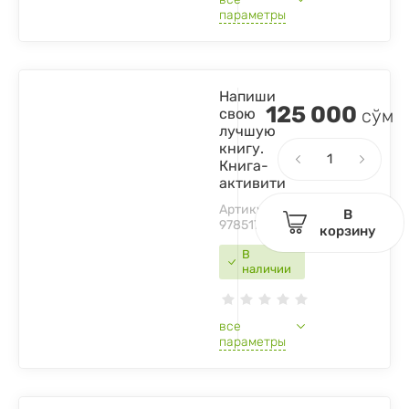
параметры
Напиши
125 000
свою
сўм
лучшую
книгу.
Книга-
активити
Артикул:
В
9785171069056
корзину
В
наличии
все
параметры