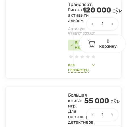
Транспорт.
120 000
Гигантский
сўм
активити
альбом
Артикул:
9785171222321
В
В
корзину
наличии
все
параметры
Большая
55 000
книга
сўм
игр.
Для
настоящих
детективов.