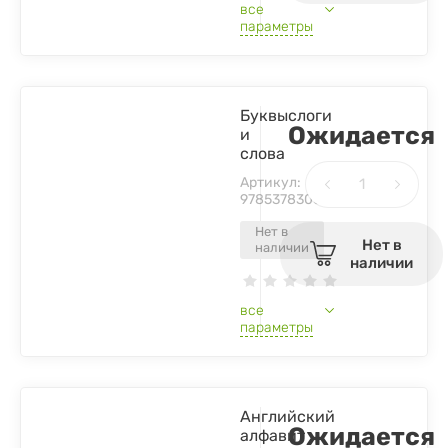
все
параметры
Буквыслоги
Ожидается
и
слова
Артикул:
9785378300778
Нет в
Нет в
наличии
наличии
все
параметры
Английский
Ожидается
алфавит