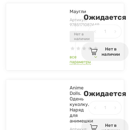
Маугли
Ожидается
Артикул:
9785171087449
Нет в
наличии
Нет в
наличии
все
параметры
Anime
Ожидается
Dolls.
Одень
куколку.
Наряд
для
анимешки
Нет в
Артикул: