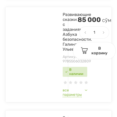
Развивающие
85 000
сказки
сўм
с
заданиями
Азбука
безопасности.
Галина
В
Ульева
корзину
Артикул:
9785506032809
В
наличии
все
параметры