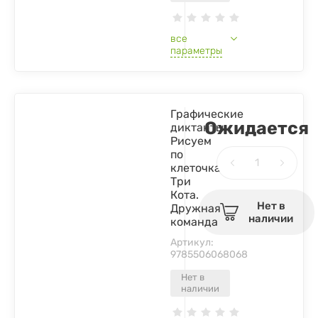
все
параметры
Графические
Ожидается
диктанты.
Рисуем
по
клеточкам.
Три
Кота.
Нет в
Дружная
наличии
команда
Артикул:
9785506068068
Нет в
наличии