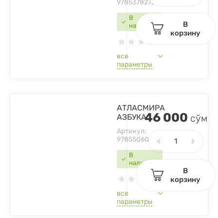
9785378272136
В
В
наличии
корзину
все
параметры
АТЛАСМИРА
46 000
АЗБУКА
сўм
Артикул:
9785506064008
В
наличии
В
корзину
все
параметры