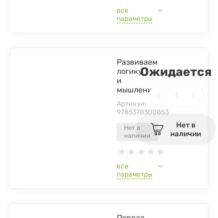
все
параметры
Развиваем
Ожидается
логику
и
мышление
Артикул:
9785378300853
Нет в
Нет в
наличии
наличии
все
параметры
Первая