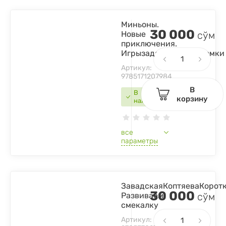
Миньоны.
30 000
Новые
сўм
приключения.
Игрызаданияголоволомки
Артикул:
9785171207984
В
В
корзину
наличии
все
параметры
ЗавадскаяКоптяеваКоротк
30 000
Развиваем
сўм
смекалку
Артикул: