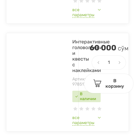
все
параметры
Интерактивные
60 000
головоломки
сўм
и
квесты
с
наклейками
Артикул:
В
9785171453671
корзину
В
наличии
все
параметры