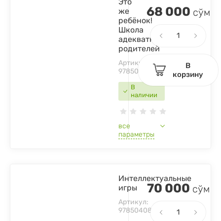
Это
68 000
же
сўм
ребёнок!
Школа
адекватных
родителей
Артикул:
В
9785041049416
корзину
В
наличии
все
параметры
Интеллектуальные
70 000
игры
сўм
Артикул:
9785040893720