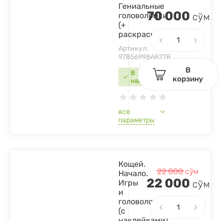
Гениальные
70 000
головоломки
сўм
(+
раскраски)
Артикул:
9785699868278
В
В
корзину
наличии
все
параметры
Кощей.
22 000
сўм
Начало.
22 000
Игры
сўм
и
головоломки
(с
наклейками)