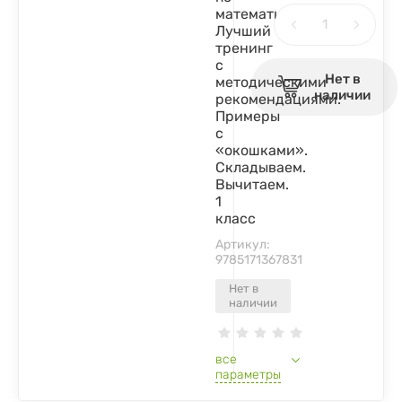
математике.
Лучший
тренинг
с
Нет в
методическими
наличии
рекомендациями.
Примеры
с
«окошками».
Складываем.
Вычитаем.
1
класс
Артикул:
9785171367831
Нет в
наличии
все
параметры