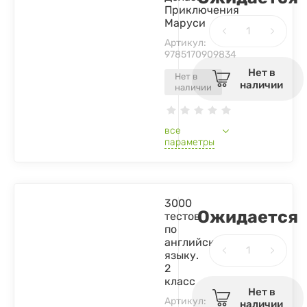
Приключения
Маруси
Артикул:
9785170909834
Нет в
Нет в
наличии
наличии
все
параметры
3000
Ожидается
тестов
по
английскому
языку.
2
класс
Нет в
Артикул:
наличии