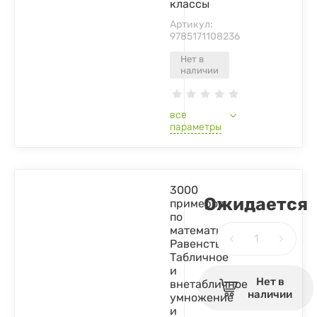
классы
Артикул:
9785171108236
Нет в
наличии
все
параметры
3000
Ожидается
примеров
по
математике.
Равенства.
Табличное
и
Нет в
внетабличное
наличии
умножение
и