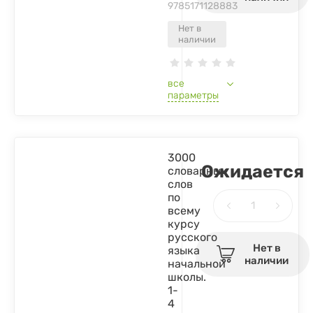
9785171128883
Нет в
наличии
все
параметры
3000
Ожидается
словарных
слов
по
всему
курсу
русского
Нет в
языка
наличии
начальной
школы.
1-
4