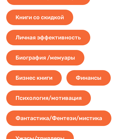
Книги со скидкой
Личная эффективность
Биография /мемуары
Бизнес книги
Финансы
Психология/мотивация
Фантастика/Фентези/мистика
Ужасы/триллеры