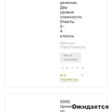
деление.
Два
уровня
сложности.
Ответы.
2-
4
классы
Артикул:
9785171348076
Нет в
наличии
все
параметры
3000
Ожидается
примеров
по