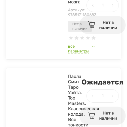
мозга
Артикул:
9785171180683
Нет в
Нет в
наличии
наличии
все
параметры
Паола
Ожидается
Смит:
Таро
Уэйта.
Top
Masters.
Классическая
Нет в
колода.
наличии
Все
тонкости