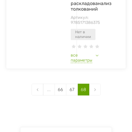
раскладованализ
толкований
Артикул:
9785171386375
Нет в
наличии
все
параметры
...
66
67
68