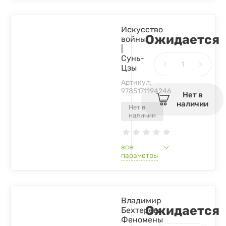
Искусство
Ожидается
войны
|
Сунь-
Цзы
Артикул:
9785171194246
Нет в
наличии
Нет в
наличии
все
параметры
Владимир
Ожидается
Бехтерев:
Феномены