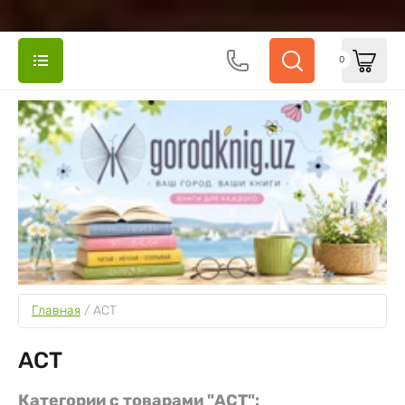
0
Главная
 / 
АСТ
АСТ
Категории с товарами "АСТ":