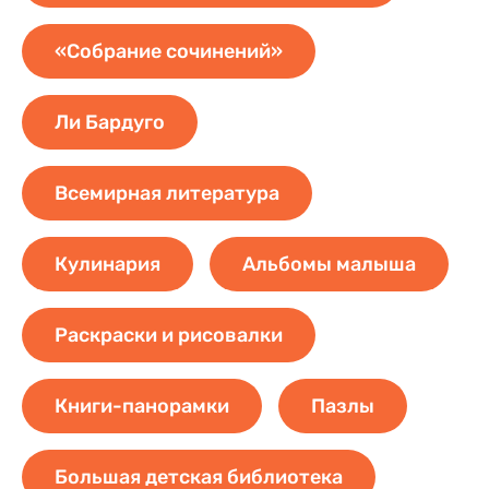
«Собрание сочинений»
Ли Бардуго
Всемирная литература
Кулинария
Альбомы малыша
Раскраски и рисовалки
Книги-панорамки
Пазлы
Большая детская библиотека