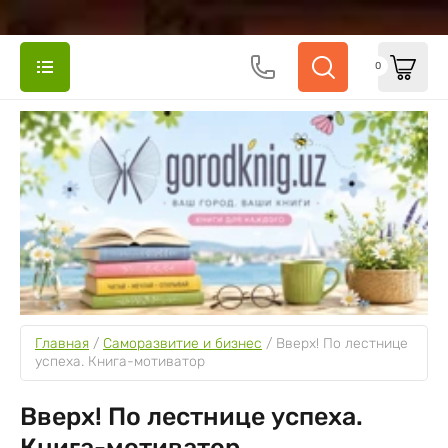
0
Главная
 / 
Саморазвитие и бизнес
 / 
Вверх! По лестнице 
успеха. Книга-мотиватор
Вверх! По лестнице успеха.
Книга-мотиватор