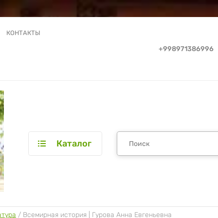
КОНТАКТЫ
+998971386996
Каталог
атура
 / 
Всемирная история | Гурова Анна Евгеньевна