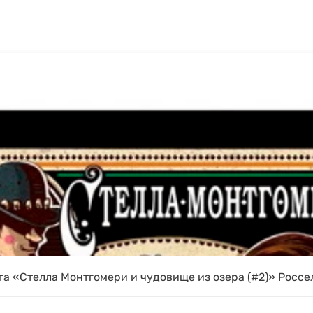
га «Стелла Монтгомери и чудовище из озера (#2)» Россел