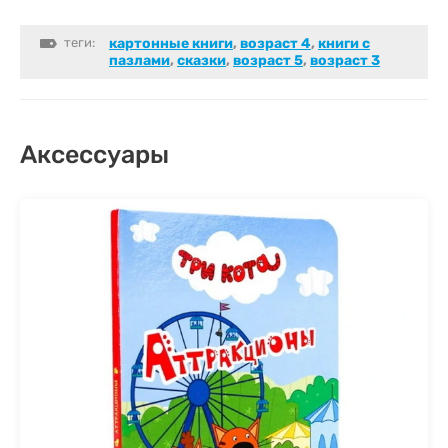
теги:
картонные книги
,
возраст 4
,
книги с
пазлами
,
сказки
,
возраст 5
,
возраст 3
Аксессуары