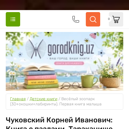
0
Главная
 / 
Детские книги
 / 
Весёлый зоопарк 
(3D+окошки+лабиринты). Первая книга малыша
Чуковский Корней Иванович:
Книга с пазлами. Тараканище