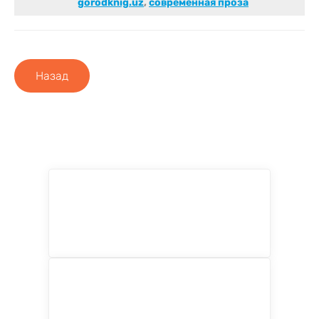
gorodknig.uz
,
современная проза
Назад