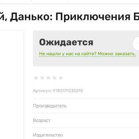
, Данько: Приключения Б
Ожидается
Не нашли у нас на сайте? Можно заказать.
Артикул:
9785171235215
Производитель
Возраст
Издательство