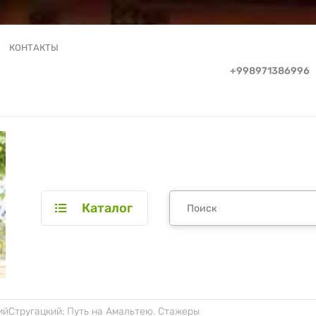
КОНТАКТЫ
+998971386996
Каталог
ийСтругацкий: Путь на Амальтею. Стажеры