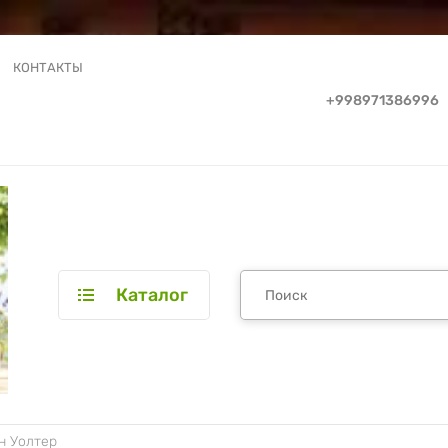
КОНТАКТЫ
+998971386996
Каталог
н Уолтер