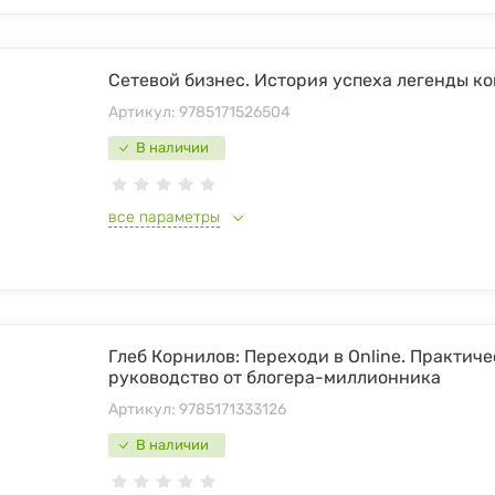
Сетевой бизнес. История успеха легенды ко
Артикул:
9785171526504
В наличии
все параметры
Глеб Корнилов: Переходи в Online. Практич
руководство от блогера-миллионника
Артикул:
9785171333126
В наличии