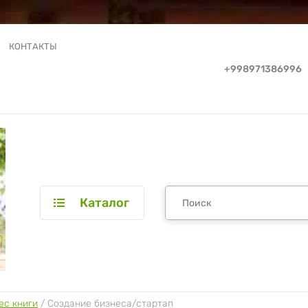
КОНТАКТЫ
+998971386996
Каталог
ес книги
 / 
Создание бизнеса/стартап