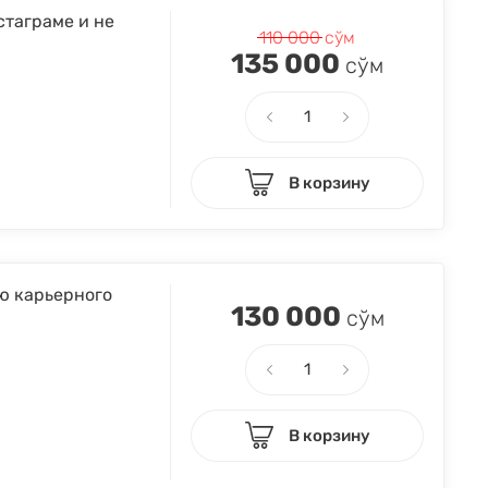
стаграме и не
110 000
сўм
135 000
сўм
В корзину
ию карьерного
130 000
сўм
В корзину