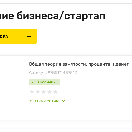
ие бизнеса/стартап
БОРА
Общая теория занятости, процента и денег
Артикул:
9785171487812
В наличии
все параметры