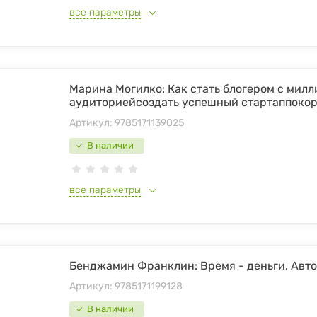
все параметры
Марина Могилко: Как стать блогером с мил
аудиториейсоздать успешный стартаппоко
Артикул:
9785171139025
В наличии
все параметры
Бенджамин Франклин: Время - деньги. Авт
Артикул:
9785171199128
В наличии