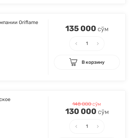
мпании Oriflame
135 000
сўм
В корзину
еское
148 000
сўм
130 000
сўм