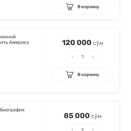
В корзину
лионной
120 000
рить Америку
сўм
В корзину
обиография
85 000
сўм