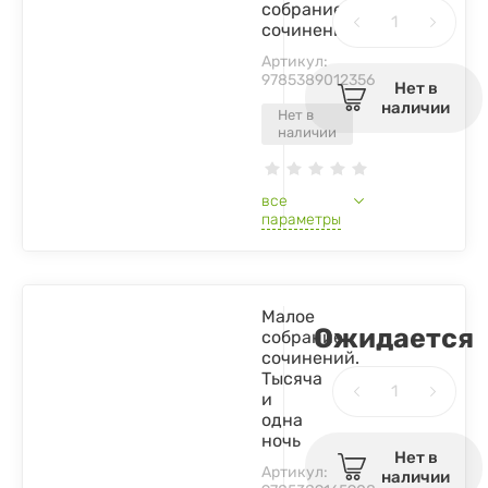
собрание
сочинений
Артикул:
9785389012356
Нет в
наличии
Нет в
наличии
все
параметры
Малое
Ожидается
собрание
сочинений.
Тысяча
и
одна
ночь
Нет в
Артикул:
наличии