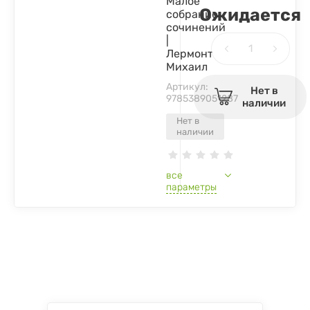
Малое
Ожидается
собрание
сочинений
|
Лермонтов
Михаил
Артикул:
Нет в
9785389051287
наличии
Нет в
наличии
все
параметры