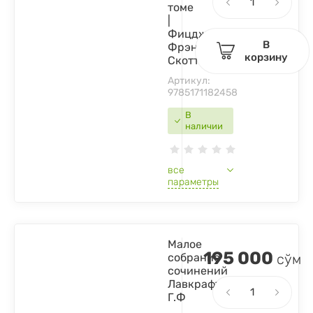
томе
|
Фицджеральд
В
Фрэнсис
корзину
Скотт
Артикул:
9785171182458
В
наличии
все
параметры
Малое
195 000
собрание
сўм
сочинений
Лавкрафт
Г.Ф