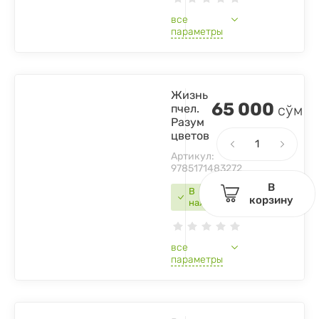
все
параметры
Жизнь
65 000
пчел.
сўм
Разум
цветов
Артикул:
9785171483272
В
В
корзину
наличии
все
параметры