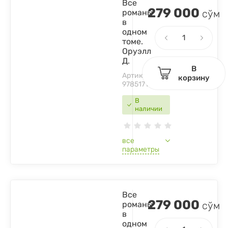
Все
279 000
романы
сўм
в
одном
томе.
Оруэлл
Д.
В
Артикул:
корзину
9785171050948
В
наличии
все
параметры
Все
279 000
романы
сўм
в
одном