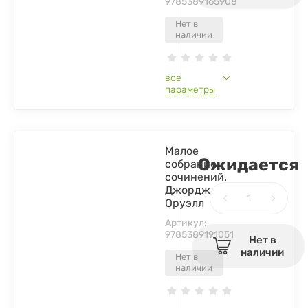
9785389165908
Нет в
наличии
все
параметры
Малое
Ожидается
собрание
сочинений.
Джордж
Оруэлл
Артикул:
9785389191051
Нет в
наличии
Нет в
наличии