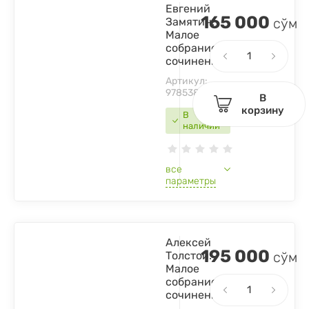
Евгений
165 000
Замятин:
сўм
Малое
собрание
сочинений
Артикул:
9785389067851
В
корзину
В
наличии
все
параметры
Алексей
195 000
Толстой:
сўм
Малое
собрание
сочинений