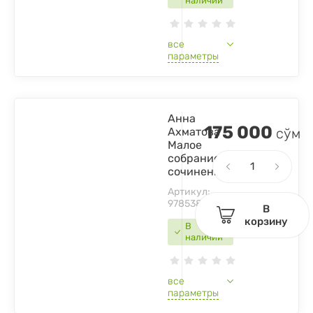
наличии
все
параметры
Анна
175 000
Ахматова
сўм
Малое
собрание
сочинений
Артикул:
9785389029477
В
корзину
В
наличии
все
параметры