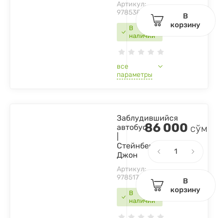
Артикул:
9785389094628
В
корзину
В
наличии
все
параметры
Заблудившийся
86 000
автобус
сўм
|
Стейнбек
Джон
Артикул:
9785171060626
В
корзину
В
наличии