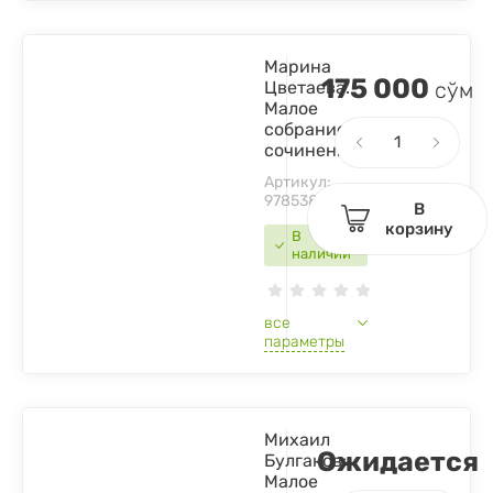
Марина
175 000
Цветаева.
сўм
Малое
собрание
сочинений
Артикул:
9785389015104
В
корзину
В
наличии
все
параметры
Михаил
Ожидается
Булгаков:
Малое