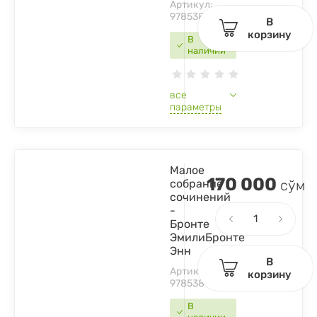
Артикул:
9785389081420
В
корзину
В
наличии
все
параметры
Малое
170 000
собрание
сўм
сочинений
-
Бронте
ЭмилиБронте
Энн
В
Артикул:
корзину
9785389155077
В