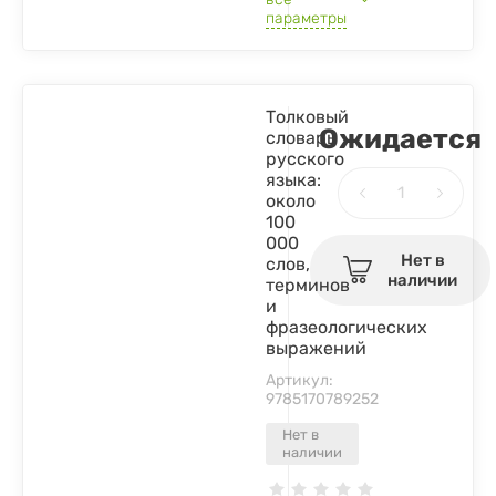
параметры
Толковый
Ожидается
словарь
русского
языка:
около
100
000
Нет в
слов,
наличии
терминов
и
фразеологических
выражений
Артикул:
9785170789252
Нет в
наличии