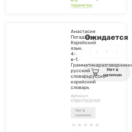
все
параметры
Анастасия
Ожидается
Погадаева:
Корейский
язык.
4-
в-1.
Грамматикаразговорникк
Нет в
русский
наличии
словарьрусско-
корейский
словарь
Артикул:
9785171530709
Нет в
наличии