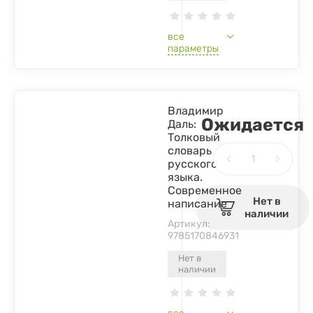
все
параметры
Владимир
Ожидается
Даль:
Толковый
словарь
русского
языка.
Современное
Нет в
написание
наличии
Артикул:
9785170846931
Нет в
наличии