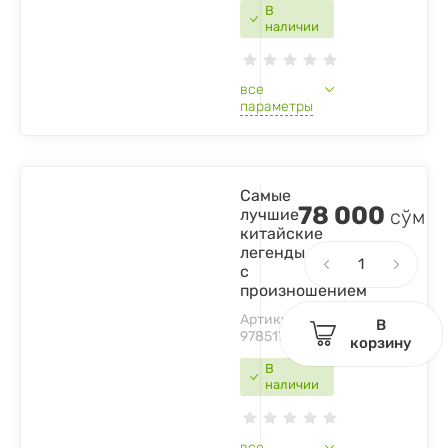
В
наличии
все
параметры
Самые
78 000
лучшие
сўм
китайские
легенды
с
произношением
Артикул:
В
9785171467630
корзину
В
наличии
все