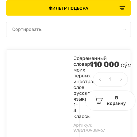
ФИЛЬТР ПОДБОРА
Сортировать:
Современный
110 000
словарь
сўм
моих
первых
иностранных
слов
русского
В
языка.
корзину
1-
4
классы
Артикул:
9785170908967