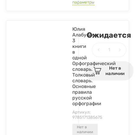
параметры
Юлия
Ожидается
Алабугина:
3
книги
в
одной
Орфографический
Нет в
словарь.
наличии
Толковый
словарь.
Основные
правила
русской
орфографии
Артикул:
9785171385675
Нет в
наличии