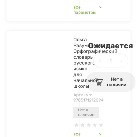
все
параметры
Ольга
Ожидается
Разумовская:
Орфографический
словарь
русского
языка
для
Нет в
начальной
наличии
школы
Артикул:
9785171212094
Нет в
наличии
все