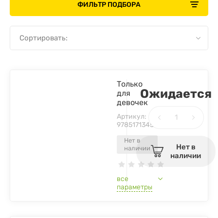
ФИЛЬТР ПОДБОРА
Сортировать:
Только
Ожидается
для
девочек
Артикул:
9785171345600
Нет в
Нет в
наличии
наличии
все
параметры