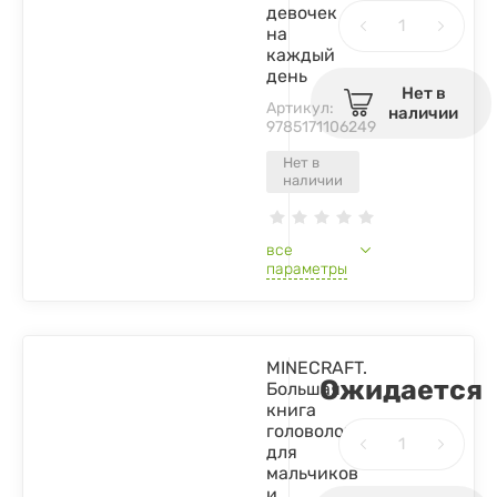
девочек
на
каждый
день
Нет в
Артикул:
наличии
9785171106249
Нет в
наличии
все
параметры
MINECRAFT.
Ожидается
Большая
книга
головоломок
для
мальчиков
и