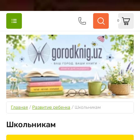
0
Главная
 / 
Развитие ребенка
 / 
Школьникам
Школьникам