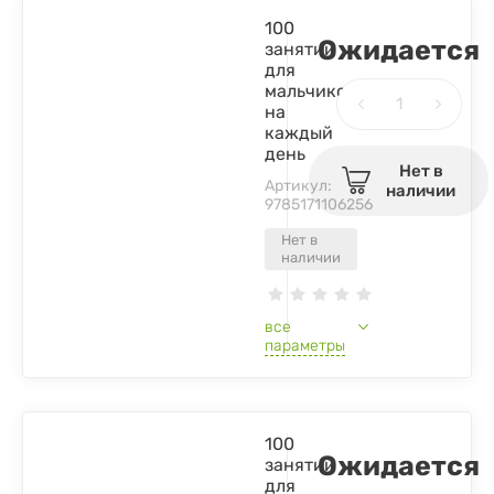
100
Ожидается
занятий
для
мальчиков
на
каждый
день
Нет в
Артикул:
наличии
9785171106256
Нет в
наличии
все
параметры
100
Ожидается
занятий
для