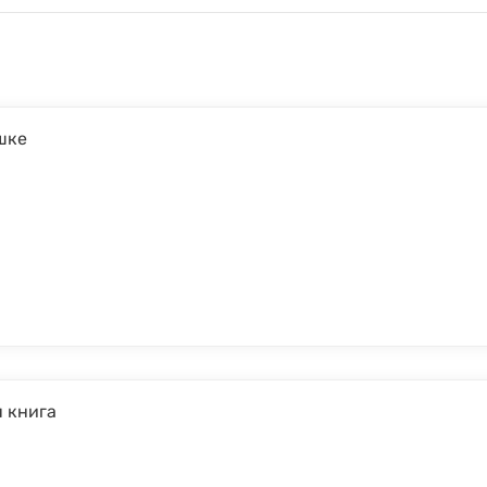
шке
 книга