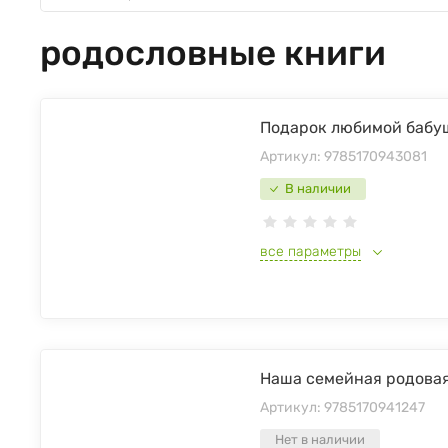
родословные книги
Подарок любимой бабу
Артикул:
9785170943081
В наличии
все параметры
Наша семейная родовая
Артикул:
9785170941247
Нет в наличии