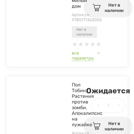
милый
Нет в
дом
наличии
Артикул:
9785171363055
Нет в
наличии
все
параметры
Пол
Ожидается
Тобин:
Растения
против
зомби.
Апокалипсис
на
Нет в
лужайке
наличии
Артикул: