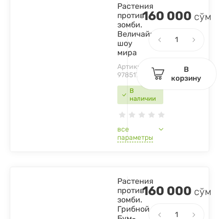
Растения
160 000
против
сўм
зомби.
Величайшее
шоу
мира
Артикул:
В
9785171485818
корзину
В
наличии
все
параметры
Растения
160 000
против
сўм
зомби.
Грибной
Бум-