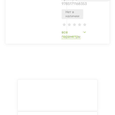
9785171168353
Нет в
наличии
все
параметры