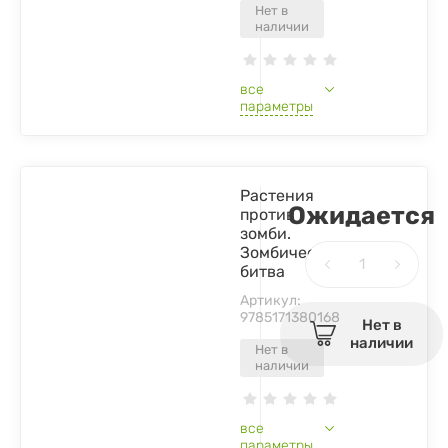
Нет в
наличии
все
параметры
Растения
Ожидается
против
зомби.
Зомбическая
битва
Артикул:
9785171380168
Нет в
наличии
Нет в
наличии
все
параметры