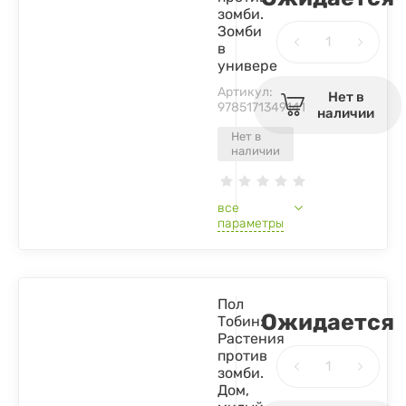
зомби.
Зомби
в
универе
Артикул:
Нет в
9785171349141
наличии
Нет в
наличии
все
параметры
Пол
Ожидается
Тобин:
Растения
против
зомби.
Дом,