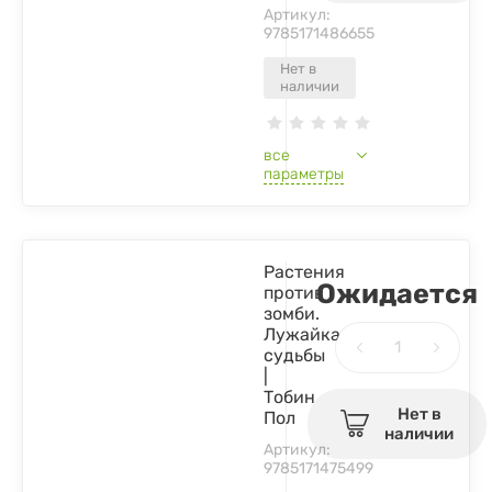
Артикул:
9785171486655
Нет в
наличии
все
параметры
Растения
Ожидается
против
зомби.
Лужайка
судьбы
|
Тобин
Нет в
Пол
наличии
Артикул:
9785171475499