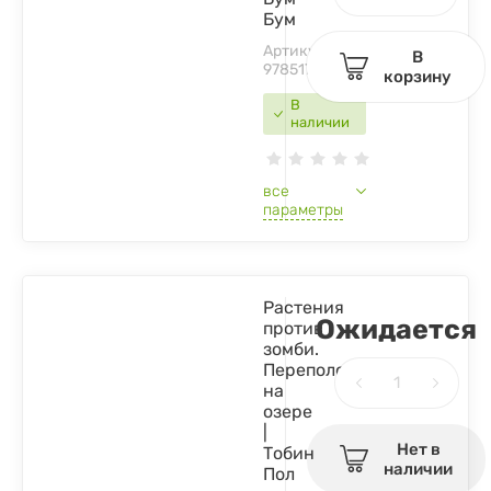
Бум
Артикул:
В
9785171380144
корзину
В
наличии
все
параметры
Растения
Ожидается
против
зомби.
Переполох
на
озере
|
Нет в
Тобин
наличии
Пол