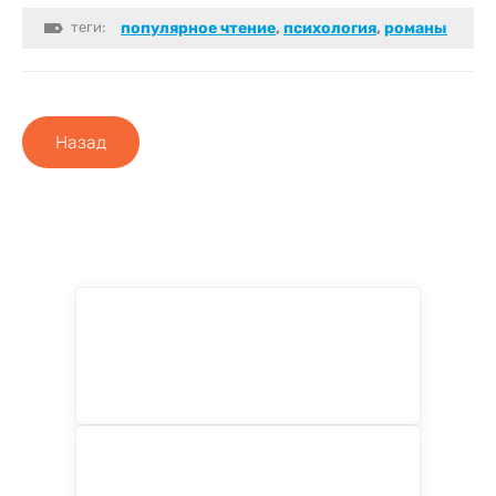
теги:
популярное чтение
,
психология
,
романы
Назад