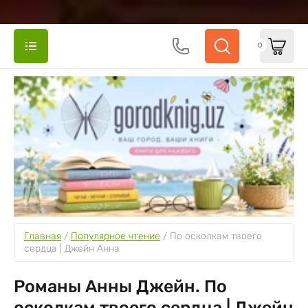
0
Главная
 / 
Популярное чтение
 / 
По осколкам твоего 
сердца | Джейн Анна
Романы Анны Джейн. По
осколкам твоего сердца | Джейн