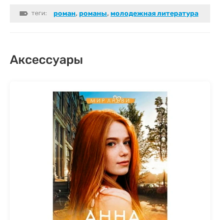
теги:
роман
,
романы
,
молодежная литература
Аксессуары