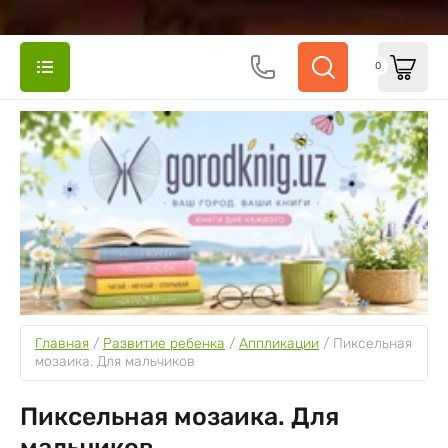
0
Главная
 / 
Развитие ребенка
 / 
Аппликации
 / 
Пиксельная 
мозаика. Для мальчиков
Пиксельная мозаика. Для
мальчиков